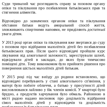
Суди тривалий час розглядають справу за позовом органу
опіки та піклування про позбавлення батьківських прав та
стягнення аліментів.
Відповідно до зазначених органом опіки та піклування
обставин батьки ведуть аморальний спосіб життя,
зловживають спиртними напоями, не приділяють достатньої
уваги дітям.
У 2013 році орган опіки та піклування вже звертався до суду
з позовом про відібрання малолітніх дітей без позбавлення
батьківських прав. Після цього відповідачі пройшли курс
лікування від алкогольної залежності, зареєстрували шлюб,
відвідували дітей в закладах, до яких були тимчасово
поміщені діти. Тому виконкомом було прийнято рішення про
повернення шістьох малолітніх дітей батькам.
У 2015 році під час виїзду до родини встановлено, що
відповідачі перебувають у стані алкогольного сп'яніння, у
матері було побите обличчя, а батько у присутності дітей
висловлювався лайливо у бік членів комісії. У квартирі було
брудно, а продуктів харчування було обмаль. Районною в
місті радою надано висновок про доцільність відібрання
сімох малолітніх дітей у відповідачів та доцільність
позбавлення їх батьківських прав.