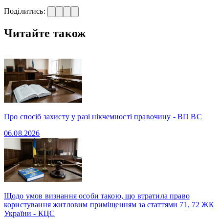
Поділитись:
Читайте також
—
Про спосіб захисту у разі нікчемності правочину - ВП ВС
06.08.2026
Щодо умов визнання особи такою, що втратила право
користування житловим приміщенням за статтями 71, 72 ЖК
України - КЦС