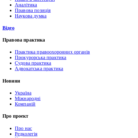
Аналітика
Правова позиція
Наукова думка
Відео
Правова практика
Практика правоохоронних органів
Прокурорська практика
Судова практика
Адвокатська практика
Новини
Україна
Міжнародні
Компаній
Про проект
Про нас
Редколегія