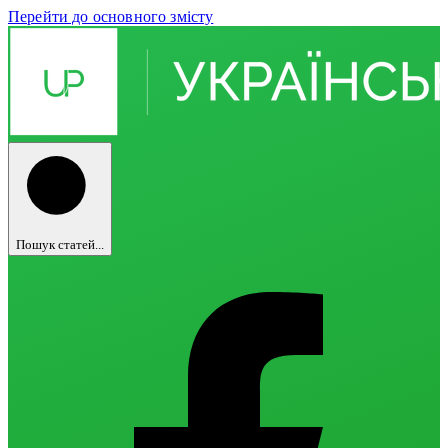
Перейти до основного змісту
Пошук статей...