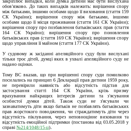
закріплює випадки, коли думка дитини має бути вислухана
обов'язково. До таких випадків належить: вирішення спору
між батьками, іншими особами щодо її виховання (стаття 159
СК України); вирішення спору між батьками, іншими
особами щодо її місця проживання (стаття 161 СК України);
вирішення спору про позбавлення батьківських прав (стаття
164 СК України); вирішення спору про поновлення
батьківських прав (стаття 169 СК України); вирішення спору
щодо управління її майном (стаття 177 СК України).
У судовому ж засіданні апеляційного суду були вислухані
тільки троє дітей, думці яких в ухвалі апеляційного суду не
надано оцінки.
Тому ВС вказав, що при вирішенні спору суди помилково
посилались на принцип 6 Декларації прав дитини 1959 року,
не перевірили наявність або відсутність підстав для
застосування статті 164 СК України, крізь призму
врахування найкращих інтересів дитини та з'ясування
особистої думки дітей. Також суди не з'ясували чи
зазнаватимуть діти якщо батьків не позбавлять батьківських
прав жорстокого поводження, чи страждатимуть діти через
відсутність піклування, через неповноцінне виховання та
відсутність емоційної підтримки (постанова від 03.05.2018 у
справі
№214/1048/15-ц
).