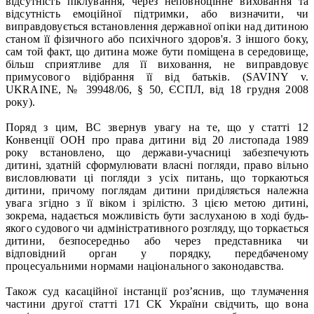
відсутність піклування, через неповноцінне виховання та
відсутність емоційної підтримки, або визначити, чи
виправдовується встановлення державної опіки над дитиною
станом її фізичного або психічного здоров'я. З іншого боку,
сам той факт, що дитина може бути поміщена в середовище,
більш сприятливе для її виховання, не виправдовує
примусового відібрання її від батьків. (SAVINY v.
UKRAINE, № 39948/06, § 50, ЄСПЛ, від 18 грудня 2008
року).
Поряд з цим, ВС звернув увагу на те, що у статті 12
Конвенції ООН про права дитини від 20 листопада 1989
року встановлено, що держави-учасниці забезпечують
дитині, здатній сформулювати власні погляди, право вільно
висловлювати ці погляди з усіх питань, що торкаються
дитини, причому поглядам дитини приділяється належна
увага згідно з її віком і зрілістю. 3 цією метою дитині,
зокрема, надається можливість бути заслуханою в ході будь-
якого судового чи адміністративного розгляду, що торкається
дитини, безпосередньо або через представника чи
відповідний орган у порядку, передбаченому
процесуальними нормами національного законодавства.
Також суд касаційної інстанції роз’яснив, що тлумачення
частини другої статті 171 СК України свідчить, що вона