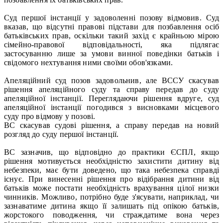
Суд першої інстанції у задоволенні позову відмовив. Суд
вказав, що відсутні правові підстави для позбавлення осіб
батьківських прав, оскільки такий захід є крайньою мірою
сімейно-правової відповідальності, яка підлягає
застосуванню лише за умови винної поведінки батьків і
свідомого нехтування ними своїми обов'язками.
Апеляційний суд позов задовольнив, але ВССУ скасував
рішення апеляційного суду та справу передав до суду
апеляційної інстанції. Переглядаючи рішення вдруге, суд
апеляційної інстанції погодився з висновками місцевого
суду про відмову у позові.
ВС скасував судові рішення, а справу передав на новий
розгляд до суду першої інстанції.
ВС зазначив, що відповідно до практики ЄСПЛ, якщо
рішення мотивується необхідністю захистити дитину від
небезпеки, має бути доведено, що така небезпека справді
існує. При винесенні рішення про відібрання дитини від
батьків може постати необхідність врахування цілої низки
чинників. Можливо, потрібно буде з'ясувати, наприклад, чи
зазнаватиме дитина якщо її залишать під опікою батьків,
жорстокого поводження, чи страждатиме вона через