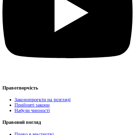
Правотворчість
Законопроекти на розгляді
Прийняті закони
Набули чинності
Правовий погляд
Право в мистецтві