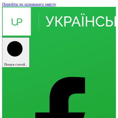
Перейти до основного змісту
Пошук статей...