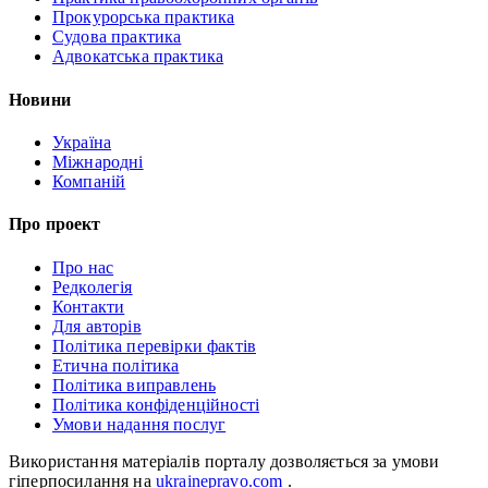
Прокурорська практика
Судова практика
Адвокатська практика
Новини
Україна
Міжнародні
Компаній
Про проект
Про нас
Редколегія
Контакти
Для авторів
Політика перевірки фактів
Етична політика
Політика виправлень
Політика конфіденційності
Умови надання послуг
Використання матеріалів порталу дозволяється за умови
гіперпосилання на
ukrainepravo.com
.