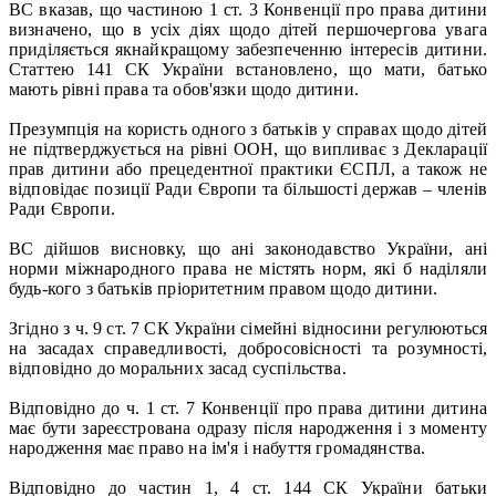
ВС вказав, що частиною 1 ст. 3 Конвенції про права дитини
визначено, що в усіх діях щодо дітей першочергова увага
приділяється якнайкращому забезпеченню інтересів дитини.
Статтею 141 СК України встановлено, що мати, батько
мають рівні права та обов'язки щодо дитини.
Презумпція на користь одного з батьків у справах щодо дітей
не підтверджується на рівні ООН, що випливає з Декларації
прав дитини або прецедентної практики ЄСПЛ, а також не
відповідає позиції Ради Європи та більшості держав – членів
Ради Європи.
ВС дійшов висновку, що ані законодавство України, ані
норми міжнародного права не містять норм, які б наділяли
будь-кого з батьків пріоритетним правом щодо дитини.
Згідно з ч. 9 ст. 7 СК України сімейні відносини регулюються
на засадах справедливості, добросовісності та розумності,
відповідно до моральних засад суспільства.
Відповідно до ч. 1 ст. 7 Конвенції про права дитини дитина
має бути зареєстрована одразу після народження і з моменту
народження має право на ім'я і набуття громадянства.
Відповідно до частин 1, 4 ст. 144 СК України батьки