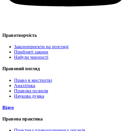
Правотворчість
Законопроекти на розгляді
Прийняті закони
Набули чинності
Правовий погляд
Право в мистецтві
Аналітика
Правова позиція
Наукова думка
Відео
Правова практика
Практика правоохоронних органів