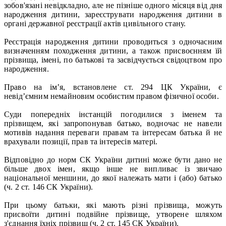
зобов'язані невідкладно, але не пізніше одного місяця від дня
народження дитини, зареєструвати народження дитини в
органі державної реєстрації актів цивільного стану.
Реєстрація народження дитини проводиться з одночасним
визначенням походження дитини, а також присвоєнням їй
прізвища, імені, по батькові та засвідчується свідоцтвом про
народження.
Право на ім’я, встановлене ст. 294 ЦК України, є
невід’ємним немайновим особистим правом фізичної особи.
Суди попередніх інстанцій погодилися з іменем та
прізвищем, які запропонував батько, водночас не навели
мотивів надання переваги правам та інтересам батька й не
врахували позиції, прав та інтересів матері.
Відповідно до норм СК України дитині може бути дано не
більше двох імен, якщо інше не випливає із звичаю
національної меншини, до якої належать мати і (або) батько
(ч. 2 ст. 146 СК України).
При цьому батьки, які мають різні прізвища, можуть
присвоїти дитині подвійне прізвище, утворене шляхом
з'єднання їхніх прізвищ (ч. 2 ст. 145 СК України).