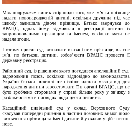
Між подружжям виник спір щодо того, яке ім’я та прізвище
надати новонародженій дитині, оскільки дружина під час
шлюбу залишила дівоче прізвище. Батько звернувся до
ВРАЦС, однак йому відмовили в реєстрації дитини із
запропонованими прізвищем та іменем, оскільки мати не
надала згоди.
Позивач просив суд визначити вказані ним прізвище, власне
ім’я, по батькові дитини, зобов’язати ВРАЦС провести її
державну реєстрацію.
Районний суд, із рішенням якого погодився апеляційний суд,
задовольнив позов, оскільки відповідно до законодавства
України батьки повинні не пізніше одного місяця від дня
народження дитини зареєструвати її в органі ВРАЦС, що не
було зроблено сторонами у справі більше року у зв’язку з
розбіжностями в поглядах щодо цього питання.
Касаційний цивільний суд у складі Верховного Суду
скасував попередні рішення в частині позовних вимог щодо
визначення прізвища та імені дитини й ухвалив у цій частині
нове.