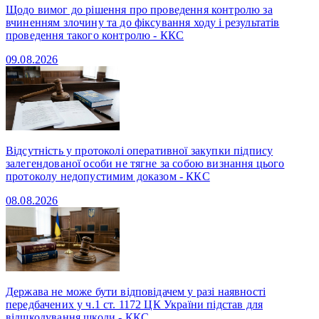
Щодо вимог до рішення про проведення контролю за
вчиненням злочину та до фіксування ходу і результатів
проведення такого контролю - ККС
09.08.2026
Відсутність у протоколі оперативної закупки підпису
залегендованої особи не тягне за собою визнання цього
протоколу недопустимим доказом - ККС
08.08.2026
Держава не може бути відповідачем у разі наявності
передбачених у ч.1 ст. 1172 ЦК України підстав для
відшкодування шкоди - ККС