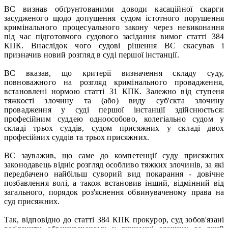
ВС визнав обґрунтованими доводи касаційної скарги
засудженого щодо допущення судом істотного порушення
кримінального процесуального закону через невиконання
під час підготовчого судового засідання вимог статті 384
КПК. Внаслідок чого судові рішення ВС скасував і
призначив новий розгляд в суді першої інстанції.
ВС вказав, що критерії визначення складу суду,
повноважного на розгляд кримінального провадження,
встановлені нормою статті 31 КПК. Залежно від ступеня
тяжкості злочину та (або) виду суб'єкта злочину
провадження у суді першої інстанції здійснюється:
професійним суддею одноособово, колегіально судом у
складі трьох суддів, судом присяжних у складі двох
професійних суддів та трьох присяжних.
ВС зауважив, що саме до компетенції суду присяжних
законодавець відніс розгляд особливо тяжких злочинів, за які
передбачено найбільш суворий вид покарання - довічне
позбавлення волі, а також встановив інший, відмінний від
загального, порядок роз'яснення обвинуваченому права на
суд присяжних.
Так, відповідно до статті 384 КПК прокурор, суд зобов'язані