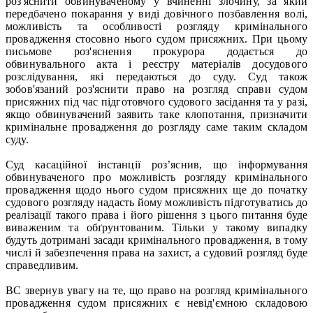
роз'яснити обвинуваченому у вчиненні злочину, за який
передбачено покарання у виді довічного позбавлення волі,
можливість та особливості розгляду кримінального
провадження стосовно нього судом присяжних. При цьому
письмове роз'яснення прокурора додається до
обвинувального акта і реєстру матеріалів досудового
розслідування, які передаються до суду. Суд також
зобов'язаний роз'яснити право на розгляд справи судом
присяжних під час підготовчого судового засідання та у разі,
якщо обвинувачений заявить таке клопотання, призначити
кримінальне провадження до розгляду саме таким складом
суду.
Суд касаційної інстанції роз’яснив, що інформування
обвинуваченого про можливість розгляду кримінального
провадження щодо нього судом присяжних ще до початку
судового розгляду надасть йому можливість підготуватись до
реалізації такого права і його рішення з цього питання буде
виваженим та обґрунтованим. Тільки у такому випадку
будуть дотримані засади кримінального провадження, в тому
числі й забезпечення права на захист, а судовий розгляд буде
справедливим.
ВС звернув увагу на те, що право на розгляд кримінального
провадження судом присяжних є невід'ємною складовою