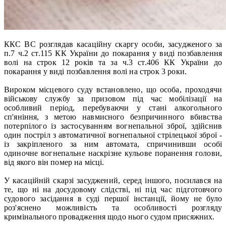
ККС ВС розглядав касаційну скаргу особи, засудженого за
п.7 ч.2 ст.115 КК України до покарання у виді позбавлення
волі на строк 12 років та за ч.3 ст.406 КК України до
покарання у виді позбавлення волі на строк 3 роки.
Вироком місцевого суду встановлено, що особа, проходячи
військову службу за призовом під час мобілізації на
особливий період, перебуваючи у стані алкогольного
сп'яніння, з метою навмисного безпричинного вбивства
потерпілого із застосуванням вогнепальної зброї, здійснив
один постріл з автоматичної вогнепальної стрілецької зброї -
із закріпленого за ним автомата, спричинивши особі
одиночне вогнепальне наскрізне кульове поранення голови,
від якого він помер на місці.
У касаційній скарзі засуджений, серед іншого, посилався на
те, що ні на досудовому слідстві, ні під час підготовчого
судового засідання в суді першої інстанції, йому не було
роз'яснено можливість та особливості розгляду
кримінального провадження щодо нього судом присяжних.