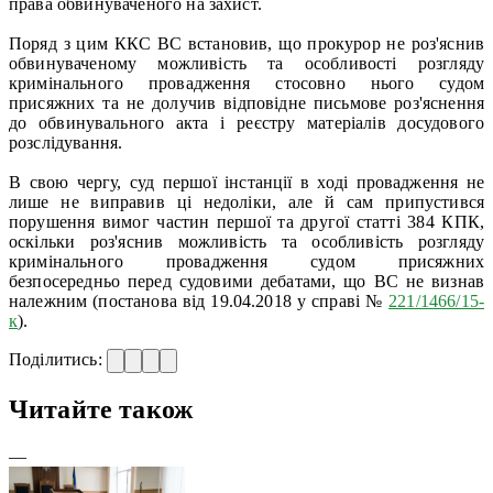
права обвинуваченого на захист.
Поряд з цим ККС ВС встановив, що прокурор не роз'яснив
обвинуваченому можливість та особливості розгляду
кримінального провадження стосовно нього судом
присяжних та не долучив відповідне письмове роз'яснення
до обвинувального акта і реєстру матеріалів досудового
розслідування.
В свою чергу, суд першої інстанції в ході провадження не
лише не виправив ці недоліки, але й сам припустився
порушення вимог частин першої та другої статті 384 КПК,
оскільки роз'яснив можливість та особливість розгляду
кримінального провадження судом присяжних
безпосередньо перед судовими дебатами, що ВС не визнав
належним (постанова від 19.04.2018 у справі №
221/1466/15-
к
).
Поділитись:
Читайте також
—