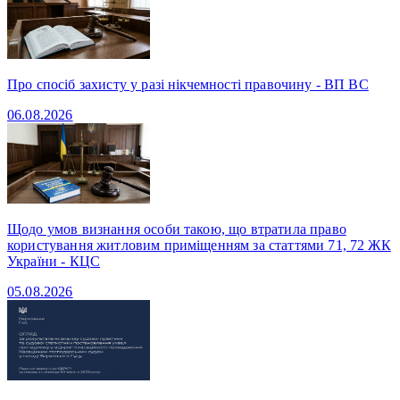
Про спосіб захисту у разі нікчемності правочину - ВП ВС
06.08.2026
Щодо умов визнання особи такою, що втратила право
користування житловим приміщенням за статтями 71, 72 ЖК
України - КЦС
05.08.2026