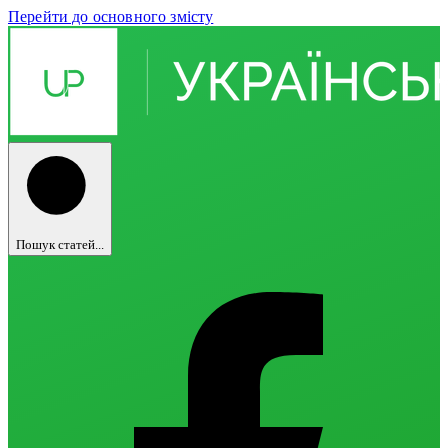
Перейти до основного змісту
Пошук статей...