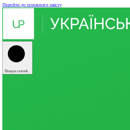
Перейти до основного змісту
Пошук статей...