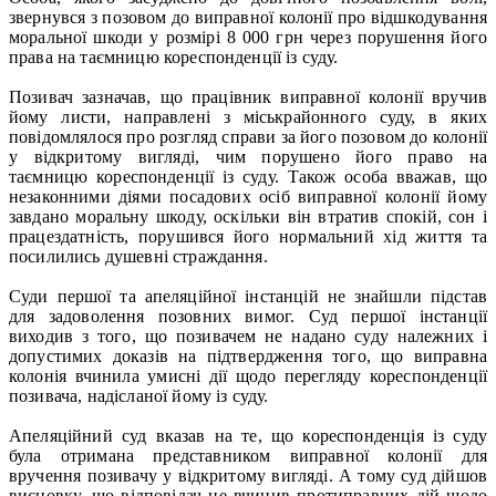
звернувся з позовом до виправної колонії про відшкодування
моральної шкоди у розмірі 8 000 грн через порушення його
права на таємницю кореспонденції із суду.
Позивач зазначав, що працівник виправної колонії вручив
йому листи, направлені з міськрайонного суду, в яких
повідомлялося про розгляд справи за його позовом до колонії
у відкритому вигляді, чим порушено його право на
таємницю кореспонденції із суду. Також особа вважав, що
незаконними діями посадових осіб виправної колонії йому
завдано моральну шкоду, оскільки він втратив спокій, сон і
працездатність, порушився його нормальний хід життя та
посилились душевні страждання.
Суди першої та апеляційної інстанцій не знайшли підстав
для задоволення позовних вимог. Суд першої інстанції
виходив з того, що позивачем не надано суду належних і
допустимих доказів на підтвердження того, що виправна
колонія вчинила умисні дії щодо перегляду кореспонденції
позивача, надісланої йому із суду.
Апеляційний суд вказав на те, що кореспонденція із суду
була отримана представником виправної колонії для
вручення позивачу у відкритому вигляді. А тому суд дійшов
висновку, що відповідач не вчинив протиправних дій щодо