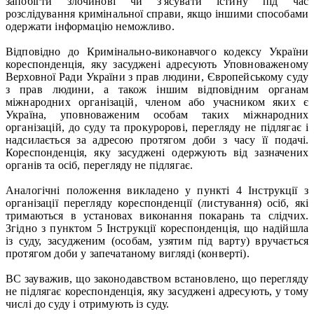
запобігти злочинові чи з'ясувати істину під час
розслідування кримінальної справи, якщо іншими способами
одержати інформацію неможливо.
Відповідно до Кримінально-виконавчого кодексу України
кореспонденція, яку засуджені адресують Уповноваженому
Верховної Ради України з прав людини, Європейському суду
з прав людини, а також іншим відповідним органам
міжнародних організацій, членом або учасником яких є
Україна, уповноваженим особам таких міжнародних
організацій, до суду та прокуророві, перегляду не підлягає і
надсилається за адресою протягом доби з часу її подачі.
Кореспонденція, яку засуджені одержують від зазначених
органів та осіб, перегляду не підлягає.
Аналогічні положення викладено у пункті 4 Інструкції з
організації перегляду кореспонденції (листування) осіб, які
тримаються в установах виконання покарань та слідчих.
Згідно з пунктом 5 Інструкції кореспонденція, що надійшла
із суду, засудженим (особам, узятим під варту) вручається
протягом доби у запечатаному вигляді (конверті).
ВС зауважив, що законодавством встановлено, що перегляду
не підлягає кореспонденція, яку засуджені адресують, у тому
числі до суду і отримують із суду.