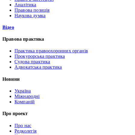
Аналітика
Правова позиція
Наукова думка
Відео
Правова практика
Практика правоохоронних органів
Прокурорська практика
Судова практика
Адвокатська практика
Новини
Україна
Міжнародні
Компаній
Про проект
Про нас
Редколегія