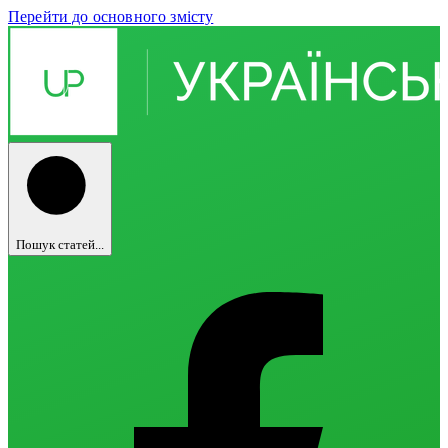
Перейти до основного змісту
Пошук статей...