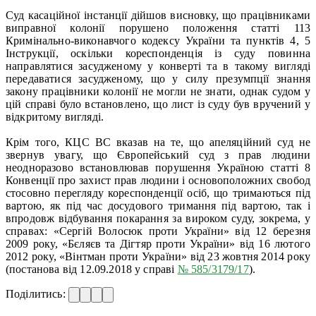
Суд касаційної інстанції дійшов висновку, що працівниками
виправної колонії порушено положення статті 113
Кримінально-виконавчого кодексу України та пунктів 4, 5
Інструкції, оскільки кореспонденція із суду повинна
направлятися засудженому у конверті та в такому вигляді
передаватися засудженому, що у силу презумпції знання
закону працівники колонії не могли не знати, однак судом у
цій справі було встановлено, що лист із суду був вручений у
відкритому вигляді.
Крім того, КЦС ВС вказав на те, що апеляційний суд не
звернув увагу, що Європейський суд з прав людини
неодноразово встановлював порушення Україною статті 8
Конвенції про захист прав людини і основоположних свобод
стосовно перегляду кореспонденції осіб, що тримаються під
вартою, як під час досудового тримання під вартою, так і
впродовж відбування покарання за вироком суду, зокрема, у
справах: «Сергій Волосюк проти України» від 12 березня
2009 року, «Бєляєв та Дігтяр проти України» від 16 лютого
2012 року, «Вінтман проти України» від 23 жовтня 2014 року
(постанова від 12.09.2018 у справі
№ 585/3179/17
).
Поділитись: