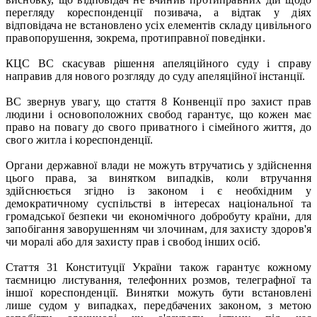
перегляду кореспонденції позивача, а відтак у діях
відповідача не встановлено усіх елементів складу цивільного
правопорушення, зокрема, протиправної поведінки.
КЦС ВС скасував рішення апеляційного суду і справу
направив для нового розгляду до суду апеляційної інстанції.
ВС звернув увагу, що стаття 8 Конвенції про захист прав
людини і основоположних свобод гарантує, що кожен має
право на повагу до свого приватного і сімейного життя, до
свого житла і кореспонденції.
Органи державної влади не можуть втручатись у здійснення
цього права, за винятком випадків, коли втручання
здійснюється згідно із законом і є необхідним у
демократичному суспільстві в інтересах національної та
громадської безпеки чи економічного добробуту країни, для
запобігання заворушенням чи злочинам, для захисту здоров'я
чи моралі або для захисту прав і свобод інших осіб.
Стаття 31 Конституції України також гарантує кожному
таємницю листування, телефонних розмов, телеграфної та
іншої кореспонденції. Винятки можуть бути встановлені
лише судом у випадках, передбачених законом, з метою