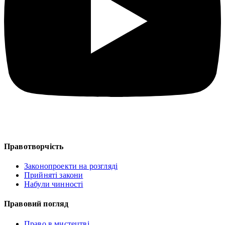
Правотворчість
Законопроекти на розгляді
Прийняті закони
Набули чинності
Правовий погляд
Право в мистецтві