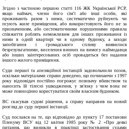
Згідно з частиною першою статті 116 ЖК Української РСР,
якщо наймач, члени його сім'ї або інші особи, які
проживають разом з ними, систематично руйнують чи
псують жиле приміщення, або використовують його не за
призначенням, або систематичними порушеннями правила
співжиття роблять неможливим для інших проживання із
ними в одній квартирі чи в одному будинку, а заходи
запобігання і громадського спливу виявилися
безрезультатними, виселення винних на вимогу наймодавця
або інших заінтересованих осіб провадиться без надання
іншого жилого приміщення.
Суди першої та апеляційної інстанцій задовольнили позов,
оскільки матеріалами справи доведено, що починаючи з 1997
року відповідач постійно погрожує позивачу вбивством та
наносить їй тілесні ушкодження, у зв'язку з чим вона не
може повноцінно користуватися своїм власним будинком.
ВС скасував судові рішення, а справу направив на новий
розгляд до суду першої інстанції.
Суд послався на те, що відповідно до пункту 17 постанови
Пленуму ВСУ від 12 квітня 1985 року № 2 «Про деякі
питання, що виникли в практиці застосування судами