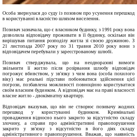
Особа звернулася до суду із позовом про усунення перешкод
в користуванні власністю шляхом виселення.
Позивач зазначала, що є власником будинку, з 1991 року вона
дозволила відповідачу проживати в її будинку, оскільки він
вирішував питання розподілу житла зі своєю дружиною. З
21 листопада 2007 року по 31 травня 2010 року вони з
відповідачем перебували у зареєстрованому шлюбі.
Позивач стверджувала, що на неодноразові вимоги
звільнити її житло після розірвання шлюбу відповідач
погрожує вбивством, у зв'язку з чим вона (особа похилого
віку) має реальні підстави побоюватися здійснення цієї
погрози, позбавлена можливості повноцінно користуватися
своїм власним будинком. А відповідач має на пpaвi власності
власне житло - двокімнатну квартиру.
Відповідач вказував, що він не створює позивачу жодних
перешкод у користуванні будинком. Кримінальні
провадження відносно нього закрито за відсутністю складу
злочину, а справи про адміністративні правопорушення
закрито у зв'язку з відсутністю в його діях складу
адміністративного правопорушення. Вважав, що наявність