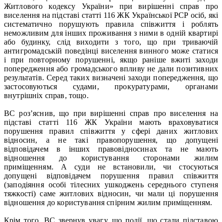
Житлового кодексу України» при вирішенні справ про
виселення на підставі статті 116 ЖК Української РСР осіб, які
систематично порушують правила співжиття і роблять
неможливим для інших проживання з ними в одній квартирі
або будинку, слід виходити з того, що при триваючій
антигромадській поведінці виселення винного може статися
і при повторному порушенні, якщо раніше вжиті заходи
попередження або громадського впливу не дали позитивних
результатів. Серед таких визначені заходи попередження, що
застосовуються судами, прокуратурами, органами
внутрішніх справ, тощо.
ВС роз’яснив, що при вирішенні справ про виселення на
підставі статті 116 ЖК України мають враховуватися
порушення правил співжиття у сфері даних житлових
відносин, а не такі правопорушення, що допущені
відповідачем в інших правовідносинах та не мають
відношення до користування сторонами жилим
приміщенням. А суди не встановили, чи стосуються
допущені відповідачем порушення правил співжиття
(заподіяння особі тілесних ушкоджень середнього ступеня
тяжкості) саме житлових відносин, чи мали ці порушення
відношення до користування спірним жилим приміщенням.
Крім того, ВС звернув увагу, що події, що стали підставою