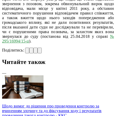
звернення з позовом, зокрема обвинувальний вирок щодо
відповідача, мали місце у квітні 2011 року, а обставин
систематичного порушення відповідачем правил співжиття,
а також вжиття щодо нього заходів попередження або
громадського впливу, які не дали позитивних результатів,
після вказаної дати суди не досліджували та не перевірили,
чи є порушеними права позивача, за захистом яких вона
звернулася до суду (постанова від 25.04.2018 у справі
№
295/16994/15-ц
).
Поділитись:
Читайте також
—
Щодо вимог до рішення про проведення контролю за
вчиненням злочину та до фіксування ходу і результатів
проведення такого контролю - ККС