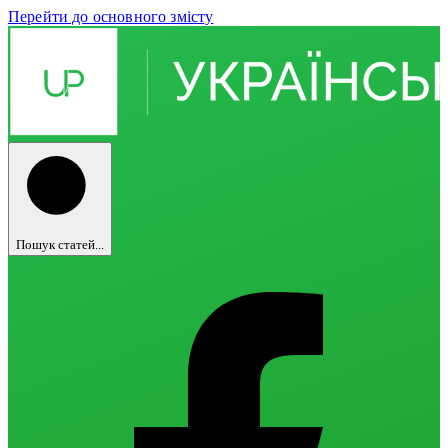
Перейти до основного змісту
Пошук статей...