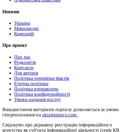
Новини
Україна
Міжнародні
Компаній
Про проект
Про нас
Редколегія
Контакти
Для авторів
Політика перевірки фактів
Етична політика
Політика виправлень
Політика конфіденційності
Умови надання послуг
Використання матеріалів порталу дозволяється за умови
гіперпосилання на
ukrainepravo.com
.
Свідоцтво про державну реєстрацію інформаційного
агентства як суб'єкта інформаційної діяльності (серія КВ