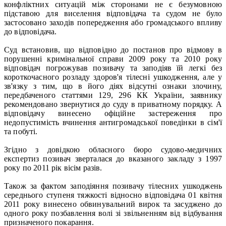
конфліктних ситуацій між сторонами не є безумовною
підставою для виселення відповідача та судом не було
застосовано заходів попередження або громадського впливу
до відповідача.
Суд встановив, що відповідно до постанов про відмову в
порушенні кримінальної справи 2009 року та 2010 року
відповідач погрожував позивачу та заподіяв їй легкі без
короткочасного розладу здоров'я тілесні ушкодження, але у
зв'язку з тим, що в його діях відсутні ознаки злочину,
передбаченого статтями 129, 296 КК України, заявнику
рекомендовано звернутися до суду в приватному порядку. А
відповідачу винесено офіційне застереження про
недопустимість вчинення антигромадської поведінки в сім'ї
та побуті.
Згідно з довідкою обласного бюро судово-медичних
експертиз позивач зверталася до вказаного закладу з 1997
року по 2011 рік вісім разів.
Також за фактом заподіяння позивачу тілесних ушкоджень
середнього ступеня тяжкості відносно відповідача 01 квітня
2011 року винесено обвинувальний вирок та засуджено до
одного року позбавлення волі зі звільненням від відбування
призначеного покарання.