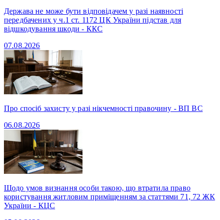
Держава не може бути відповідачем у разі наявності
передбачених у ч.1 ст. 1172 ЦК України підстав для
відшкодування шкоди - ККС
07.08.2026
Про спосіб захисту у разі нікчемності правочину - ВП ВС
06.08.2026
Щодо умов визнання особи такою, що втратила право
користування житловим приміщенням за статтями 71, 72 ЖК
України - КЦС