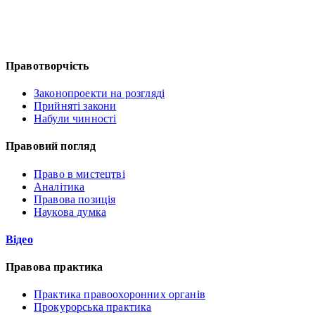
Правотворчість
Законопроекти на розгляді
Прийняті закони
Набули чинності
Правовий погляд
Право в мистецтві
Аналітика
Правова позиція
Наукова думка
Відео
Правова практика
Практика правоохоронних органів
Прокурорська практика