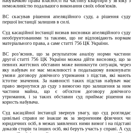
набувачкою права власності на частину квартири у зв'язку з
неможливістю подальшого виконання своїх обов'язків.
ВС скасував рішення апеляційного суду, а рішення суду
першої інстанції залишив в силі.
Суд касаційної інстанції визнав висновки апеляційного суду
необґрунтованими та такими, що не відповідають нормам
матеріального права, а саме статті 756 ЦК України.
ВС роз’яснив, що за результатом аналізу норми частини
другої статті 756 ЦК України можна дійти висновку, що за
певних життєвих обставин може виникнути ситуація, через
яку набувач не має можливості в подальшому виконувати
умови договору довічного утримання з підстав, які мають
істотне значення. За наявності таких підстав набувач має
право звернутися до суду з вимогою про залишення за ним
частини майна, що є об'єктом договору довічного
утримання, і за таких обставин суд приймає рішення на
користь набувача.
Суд касаційної інстанції звернув увагу, що суд розглядає
цивільні справи не інакше як за зверненням фізичних чи
юридичних осіб, в межах заявлених ними вимог і на підставі
доказів сторін та інших осіб, які беруть участь у справі. А суд