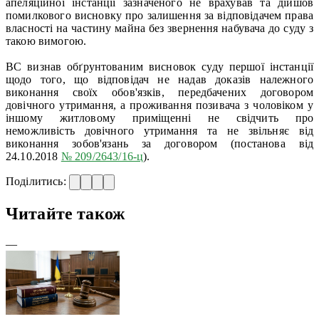
апеляційної інстанції зазначеного не врахував та дійшов
помилкового висновку про залишення за відповідачем права
власності на частину майна без звернення набувача до суду з
такою вимогою.
ВС визнав обґрунтованим висновок суду першої інстанції
щодо того, що відповідач не надав доказів належного
виконання своїх обов'язків, передбачених договором
довічного утримання, а проживання позивача з чоловіком у
іншому житловому приміщенні не свідчить про
неможливість довічного утримання та не звільняє від
виконання зобов'язань за договором (постанова від
24.10.2018
№ 209/2643/16-ц
).
Поділитись:
Читайте також
—