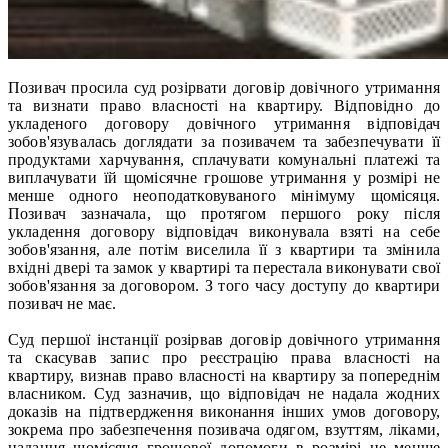
Позивач просила суд розірвати договір довічного утримання
та визнати право власності на квартиру. Відповідно до
укладеного договору довічного утримання відповідач
зобов'язувалась доглядати за позивачем та забезпечувати її
продуктами харчування, сплачувати комунальні платежі та
виплачувати їй щомісячне грошове утримання у розмірі не
менше одного неоподатковуваного мінімуму щомісяця.
Позивач зазначала, що протягом першого року після
укладення договору відповідач виконувала взяті на себе
зобов'язання, але потім виселила її з квартири та змінила
вхідні двері та замок у квартирі та перестала виконувати свої
зобов'язання за договором. З того часу доступу до квартири
позивач не має.
Суд першої інстанції розірвав договір довічного утримання
та скасував запис про реєстрацію права власності на
квартиру, визнав право власності на квартиру за попереднім
власником. Суд зазначив, що відповідач не надала жодних
доказів на підтвердження виконання інших умов договору,
зокрема про забезпечення позивача одягом, взуттям, ліками,
надання щомісяця грошової допомоги в розмірі не менше