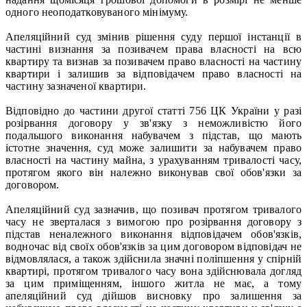
одного неоподатковуваного мінімуму.
Апеляційний суд змінив рішення суду першої інстанції в
частині визнання за позивачем права власності на всю
квартиру та визнав за позивачем право власності на частину
квартири і залишив за відповідачем право власності на
частину зазначеної квартири.
Відповідно до частини другої статті 756 ЦК України у разі
розірвання договору у зв'язку з неможливістю його
подальшого виконання набувачем з підстав, що мають
істотне значення, суд може залишити за набувачем право
власності на частину майна, з урахуванням тривалості часу,
протягом якого він належно виконував свої обов'язки за
договором.
Апеляційний суд зазначив, що позивач протягом тривалого
часу не зверталася з вимогою про розірвання договору з
підстав неналежного виконання відповідачем обов'язків,
водночас від своїх обов'язків за цим договором відповідач не
відмовлялася, а також здійснила значні поліпшення у спірній
квартирі, протягом тривалого часу вона здійснювала догляд
за цим приміщенням, іншого житла не має, а тому
апеляційний суд дійшов висновку про залишення за