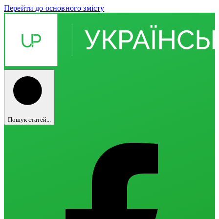
Перейти до основного змісту
Пошук статей...