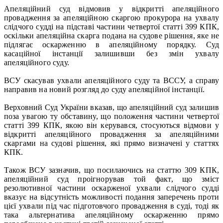
Апеляційний суд відмовив у відкритті апеляційного
провадження за апеляційною скаргою прокурора на ухвалу
слідчого судді на підставі частини четвертої статті 399 КПК,
оскільки апеляційна скарга подана на судове рішення, яке не
підлягає оскарженню в апеляційному порядку. Суд
касаційної інстанції залишивши без змін ухвалу
апеляційного суду.
ВСУ скасував ухвали апеляційного суду та ВССУ, а справу
направив на новий розгляд до суду апеляційної інстанції.
Верховний Суд України вказав, що апеляційний суд залишив
поза увагою ту обставину, що положення частини четвертої
статті 399 КПК, якою він керувався, стосуються відмови у
відкритті апеляційного провадження за апеляційними
скаргами на судові рішення, які прямо визначені у статтях
КПК.
Також ВСУ зазначив, що посилаючись на статтю 309 КПК,
апеляційний суд проігнорував той факт, що зміст
резолютивної частини оскарженої ухвали слідчого судді
вказує на відсутність можливості подання заперечень проти
цієї ухвали під час підготовчого провадження в суді, тоді як
така альтернатива апеляційному оскарженню прямо