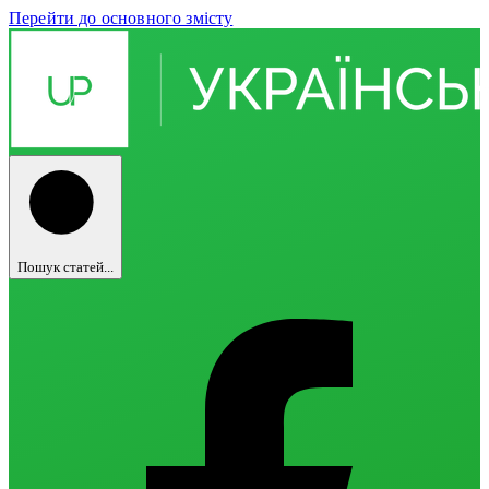
Перейти до основного змісту
Пошук статей...