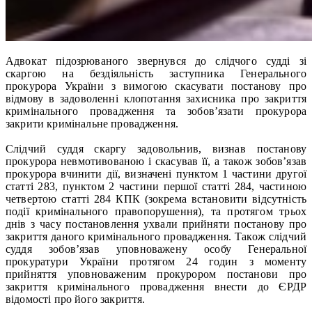
Адвокат підозрюваного звернувся до слідчого судді зі
скаргою на бездіяльність заступника Генерального
прокурора України з вимогою скасувати постанову про
відмову в задоволенні клопотання захисника про закриття
кримінального провадження та зобов’язати прокурора
закрити кримінальне провадження.
Слідчий суддя скаргу задовольнив, визнав постанову
прокурора невмотивованою і скасував її, а також зобов’язав
прокурора вчинити дії, визначені пунктом 1 частини другої
статті 283, пунктом 2 частини першої статті 284, частиною
четвертою статті 284 КПК (зокрема встановити відсутність
події кримінального правопорушення), та протягом трьох
днів з часу постановлення ухвали прийняти постанову про
закриття даного кримінального провадження. Також слідчий
суддя зобов’язав уповноважену особу Генеральної
прокуратури України протягом 24 годин з моменту
прийняття уповноваженим прокурором постанови про
закриття кримінального провадження внести до ЄРДР
відомості про його закриття.