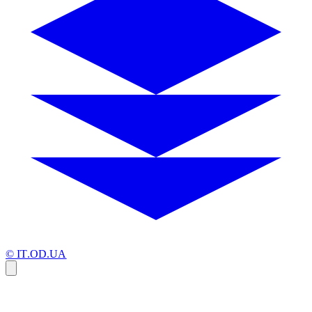
© IT.OD.UA