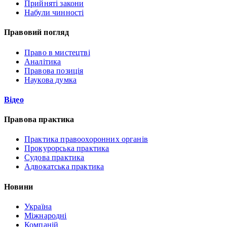
Прийняті закони
Набули чинності
Правовий погляд
Право в мистецтві
Аналітика
Правова позиція
Наукова думка
Відео
Правова практика
Практика правоохоронних органів
Прокурорська практика
Судова практика
Адвокатська практика
Новини
Україна
Міжнародні
Компаній