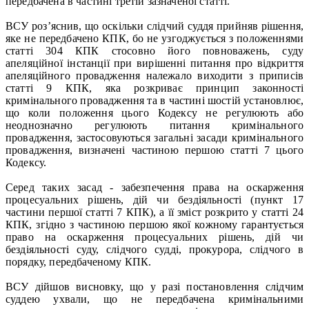
передбачена в частині третій зазначеної статті.
ВСУ роз’яснив, що оскільки слідчий суддя прийняв рішення,
яке не передбачено КПК, бо не узгоджується з положеннями
статті 304 КПК стосовно його повноважень, суду
апеляційної інстанції при вирішенні питання про відкриття
апеляційного провадження належало виходити з приписів
статті 9 КПК, яка розкриває принцип законності
кримінального провадження та в частині шостій установлює,
що коли положення цього Кодексу не регулюють або
неоднозначно регулюють питання кримінального
провадження, застосовуються загальні засади кримінального
провадження, визначені частиною першою статті 7 цього
Кодексу.
Серед таких засад - забезпечення права на оскарження
процесуальних рішень, дій чи бездіяльності (пункт 17
частини першої статті 7 КПК), а її зміст розкрито у статті 24
КПК, згідно з частиною першою якої кожному гарантується
право на оскарження процесуальних рішень, дій чи
бездіяльності суду, слідчого судді, прокурора, слідчого в
порядку, передбаченому КПК.
ВСУ дійшов висновку, що у разі постановлення слідчим
суддею ухвали, що не передбачена кримінальними