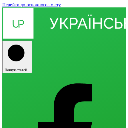
Перейти до основного змісту
Пошук статей...