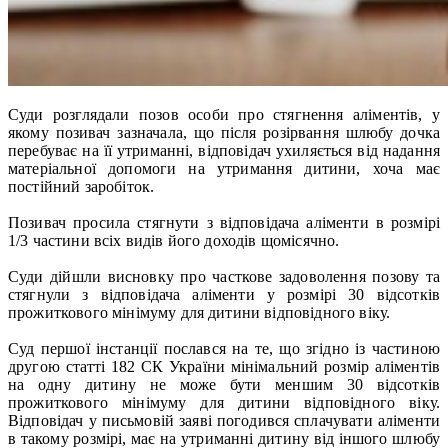
Суди розглядали позов особи про стягнення аліментів, у
якому позивач зазначала, що після розірвання шлюбу дочка
перебуває на її утриманні, відповідач ухиляється від надання
матеріальної допомоги на утримання дитини, хоча має
постійний заробіток.
Позивач просила стягнути з відповідача аліменти в розмірі
1/3 частини всіх видів його доходів щомісячно.
Суди дійшли висновку про часткове задоволення позову та
стягнули з відповідача аліменти у розмірі 30 відсотків
прожиткового мінімуму для дитини відповідного віку.
Суд першої інстанції послався на те, що згідно із частиною
другою статті 182 СК України мінімальний розмір аліментів
на одну дитину не може бути меншим 30 відсотків
прожиткового мінімуму для дитини відповідного віку.
Відповідач у письмовій заяві погодився сплачувати аліменти
в такому розмірі, має на утриманні дитину від іншого шлюбу