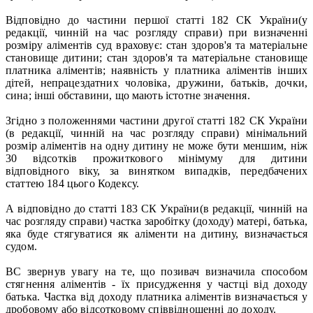
Відповідно до частини першої статті 182 СК України(у
редакції, чинній на час розгляду справи) при визначенні
розміру аліментів суд враховує: стан здоров'я та матеріальне
становище дитини; стан здоров'я та матеріальне становище
платника аліментів; наявність у платника аліментів інших
дітей, непрацездатних чоловіка, дружини, батьків, дочки,
сина; інші обставини, що мають істотне значення.
Згідно з положеннями частини другої статті 182 СК України
(в редакції, чинній на час розгляду справи) мінімальний
розмір аліментів на одну дитину не може бути меншим, ніж
30 відсотків прожиткового мінімуму для дитини
відповідного віку, за винятком випадків, передбачених
статтею 184 цього Кодексу.
А відповідно до статті 183 СК України(в редакції, чинній на
час розгляду справи) частка заробітку (доходу) матері, батька,
яка буде стягуватися як аліменти на дитину, визначається
судом.
ВС звернув увагу на те, що позивач визначила способом
стягнення аліментів - їх присудження у частці від доходу
батька. Частка від доходу платника аліментів визначається у
дробовому або відсотковому співвідношенні до доходу.