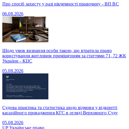
Про спосіб захисту у разі нікчемності правочину - ВП ВС
06.08.2026
Щодо умов визнання особи такою, що втратила право
користування житловим приміщенням за статтями 71, 72 ЖК
України - КЦС
05.08.2026
Судова практика та статистика щодо відмови у відкритті
касаційного провадження КГС в огляді Верховного Суду
05.08.2026
UP
Українське право