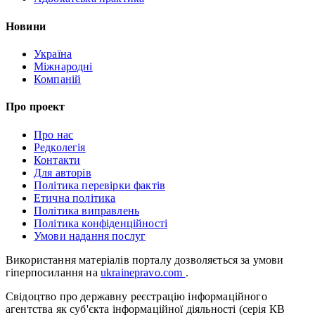
Новини
Україна
Міжнародні
Компаній
Про проект
Про нас
Редколегія
Контакти
Для авторів
Політика перевірки фактів
Етична політика
Політика виправлень
Політика конфіденційності
Умови надання послуг
Використання матеріалів порталу дозволяється за умови
гіперпосилання на
ukrainepravo.com
.
Свідоцтво про державну реєстрацію інформаційного
агентства як суб'єкта інформаційної діяльності (серія КВ