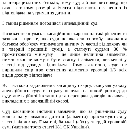
та непрацездатних батьків, тому суд дійшов висновку, що
саме в такому розмірі аліменти підлягають стягненню із
відповідача на утримання дитини.
З таким рішенням погодився і апеляційний суд.
Позивач звернулась з касаційною скаргою на такі рішення та
зазначила про те, що суди не вказали способу виконання
батьком обов'язку утримувати дитину (у частці від доходу чи
в твердій грошовій сумі), а стягнуті судами 30 %
прожиткового мінімуму - це лише величина аліментів,
нижче якої не можуть бути стягнуті аліменти, визначені у
частці від доходу відповідача. Тому фактично, суди не
вирішили спір про стягнення аліментів урозмірі 1/3 всіх
видів доходу відповідача.
ВС частково задовольнив касаційну скаргу, скасував ухвалу
апеляційного суду та справу передав на новий розгляд до
суду апеляційної інстанції для перевірки доводів позивача,
викладених в апеляційній скарзі.
Суд касаційної інстанції зазначив, що за рішенням суду
кошти на утримання дитини (аліменти) присуджуються у
частці від доходу її матері, батька і (або) у твердій грошовій
сумі (частина третя статті 181 СК України).