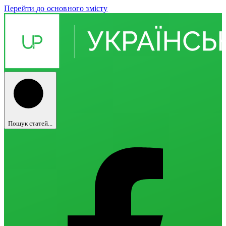
Перейти до основного змісту
Пошук статей...