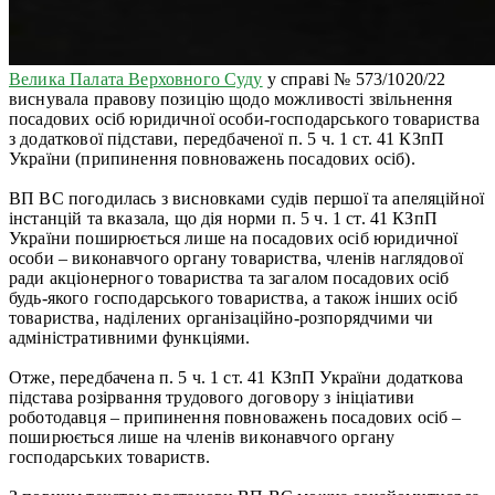
Велика Палата Верховного Суду
у справі № 573/1020/22
виснувала правову позицію щодо можливості звільнення
посадових осіб юридичної особи-господарського товариства
з додаткової підстави, передбаченої п. 5 ч. 1 ст. 41 КЗпП
України (припинення повноважень посадових осіб).
ВП ВС погодилась з висновками судів першої та апеляційної
інстанцій та вказала, що дія норми п. 5 ч. 1 ст. 41 КЗпП
України поширюється лише на посадових осіб юридичної
особи – виконавчого органу товариства, членів наглядової
ради акціонерного товариства та загалом посадових осіб
будь-якого господарського товариства, а також інших осіб
товариства, наділених організаційно-розпорядчими чи
адміністративними функціями.
Отже, передбачена п. 5 ч. 1 ст. 41 КЗпП України додаткова
підстава розірвання трудового договору з ініціативи
роботодавця – припинення повноважень посадових осіб –
поширюється лише на членів виконавчого органу
господарських товариств.