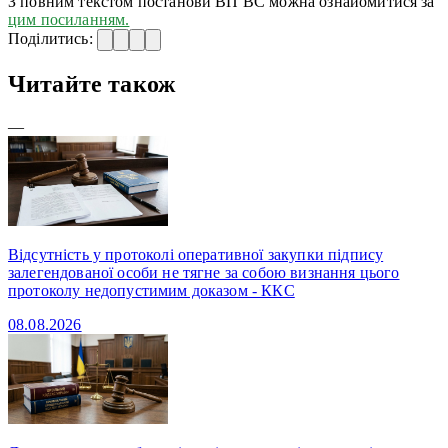
З повним текстом постанови ВП ВС можна ознайомитися за
цим посиланням.
Поділитись:
Читайте також
—
Відсутність у протоколі оперативної закупки підпису
залегендованої особи не тягне за собою визнання цього
протоколу недопустимим доказом - ККС
08.08.2026