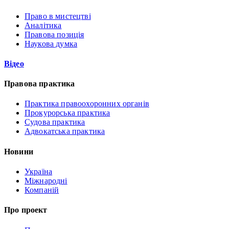
Право в мистецтві
Аналітика
Правова позиція
Наукова думка
Відео
Правова практика
Практика правоохоронних органів
Прокурорська практика
Судова практика
Адвокатська практика
Новини
Україна
Міжнародні
Компаній
Про проект