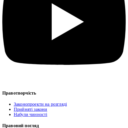
Правотворчість
Законопроекти на розгляді
Прийняті закони
Набули чинності
Правовий погляд