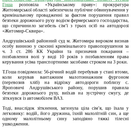
Гоша
розповіла «Українському праву»: прокуратура
Житомирської області забезпечила публічне обвинувачення у
кримінальному провадженні за фактом порушення правил
безпеки дорожнього руху водієм фермерського господарства,
що спричинило загибель сім’ї з трьох осіб на автодорозі
«Житомир-Сквира».
Андрушівський районний суд м. Житомира вироком визнав
особу винною у скоєнні кримінального правопорушення за
ч. 3 ст. 286 КК України та призначив покарання –
позбавлення волі у виді 10 років з позбавленням права
керування усіма транспортними засобами строком на 3 роки.
Т.Гоша повідомила: 56-річний водій перебував у стані втоми,
коли керував вантажним малотоннажним фургоном
(перевозив хліб) на відрізку автодороги поблизу с.
Яроповичі Андрушівського району, порушив правила
безпеки дорожнього руху, виїхав на зустрічну смугу, де
зіткнувся із автомобілем ВАЗ.
Тоді, внаслідок зіткнення, загинула ціла сім’я, що їхала у
легковику: водій, його дружина, їхній малолітній син, а ще
одному малолітньому сину заподіяно тяжкі тілесні
ушкодження.