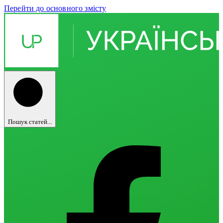
Перейти до основного змісту
Пошук статей...