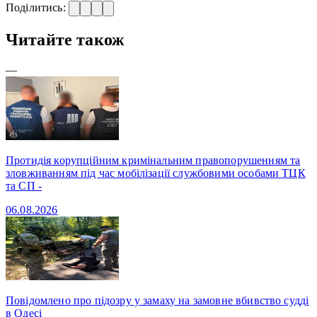
Поділитись:
Читайте також
—
Протидія корупційним кримінальним правопорушенням та
зловживанням під час мобілізації службовими особами ТЦК
та СП -
06.08.2026
Повідомлено про підозру у замаху на замовне вбивство судді
в Одесі