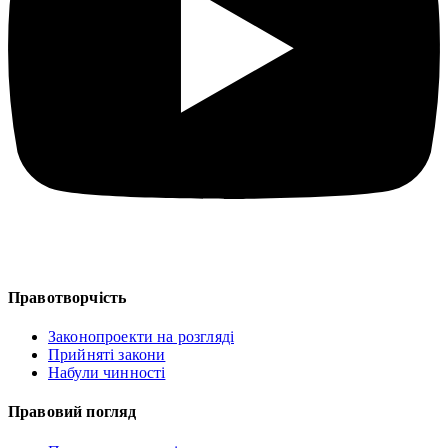
Правотворчість
Законопроекти на розгляді
Прийняті закони
Набули чинності
Правовий погляд