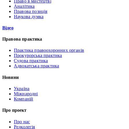
Право в мистецтві
Аналітика
Правова позиція
Наукова думка
Відео
Правова практика
Практика правоохоронних органів
Прокурорська практика
Судова практика
Адвокатська практика
Новини
Україна
Міжнародні
Компаній
Про проект
Про нас
Редколегія