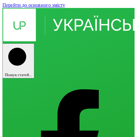
Перейти до основного змісту
Пошук статей...