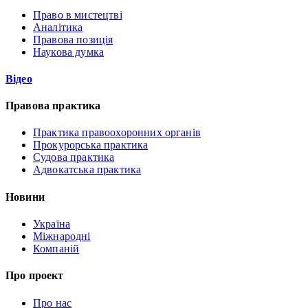
Право в мистецтві
Аналітика
Правова позиція
Наукова думка
Відео
Правова практика
Практика правоохоронних органів
Прокурорська практика
Судова практика
Адвокатська практика
Новини
Україна
Міжнародні
Компаній
Про проект
Про нас