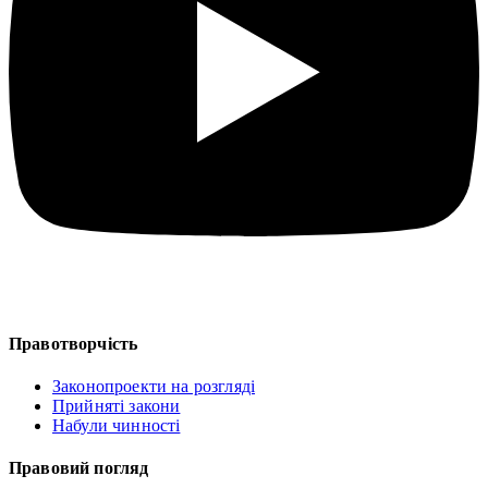
Правотворчість
Законопроекти на розгляді
Прийняті закони
Набули чинності
Правовий погляд