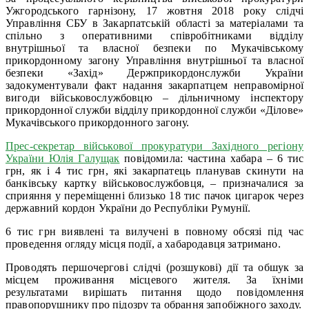
Ужгородського гарнізону, 17 жовтня 2018 року слідчі
Управління СБУ в Закарпатській області за матеріалами та
спільно з оперативними співробітниками відділу
внутрішньої та власної безпеки по Мукачівському
прикордонному загону Управління внутрішньої та власної
безпеки «Захід» Держприкордонслужби України
задокументували факт надання закарпатцем неправомірної
вигоди військовослужбовцю – дільничному інспектору
прикордонної служби відділу прикордонної служби «Ділове»
Мукачівського прикордонного загону.
Прес-секретар військової прокуратури Західного регіону
України Юлія Галущак
повідомила: частина хабара – 6 тис
грн, як і 4 тис грн, які закарпатець планував скинути на
банківську картку військовослужбовця, – призначалися за
сприяння у переміщенні близько 18 тис пачок цигарок через
державний кордон України до Республіки Румунії.
6 тис грн виявлені та вилучені в повному обсязі під час
проведення огляду місця події, а хабародавця затримано.
Проводять першочергові слідчі (розшукові) дії та обшук за
місцем проживання місцевого жителя. За їхніми
результатами вирішать питання щодо повідомлення
правопорушнику про підозру та обрання запобіжного заходу.