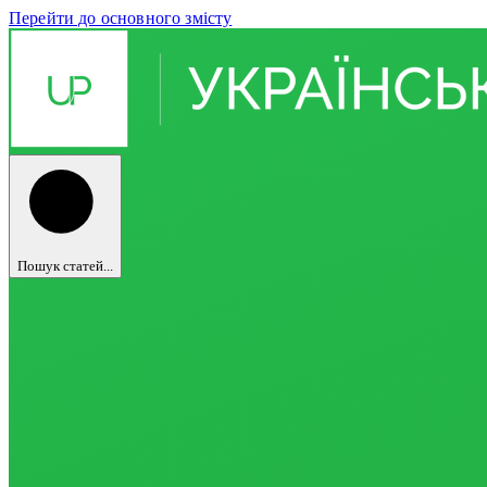
Перейти до основного змісту
Пошук статей...