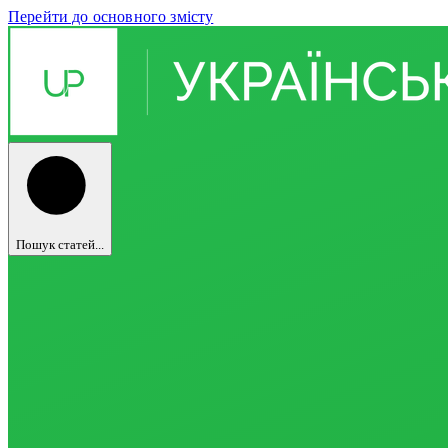
Перейти до основного змісту
Пошук статей...