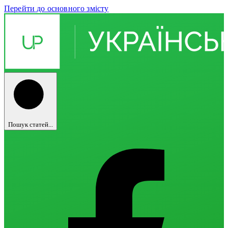
Перейти до основного змісту
Пошук статей...