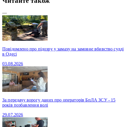
Читайте також
—
Повідомлено про підозру у замаху на замовне вбивство судді
в Одесі
03.08.2026
За передачу ворогу даних про операторів БпЛА ЗСУ - 15
років позбавлення волі
29.07.2026