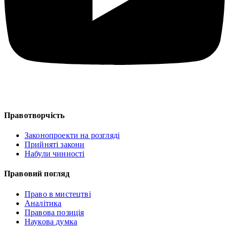
Правотворчість
Законопроекти на розгляді
Прийняті закони
Набули чинності
Правовий погляд
Право в мистецтві
Аналітика
Правова позиція
Наукова думка