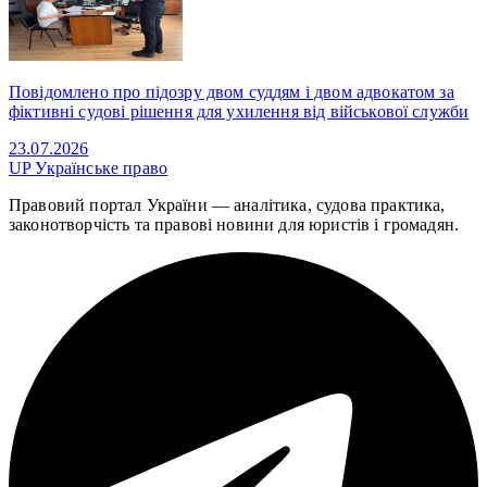
Повідомлено про підозру двом суддям і двом адвокатом за
фіктивні судові рішення для ухилення від військової служби
23.07.2026
UP
Українське право
Правовий портал України — аналітика, судова практика,
законотворчість та правові новини для юристів і громадян.