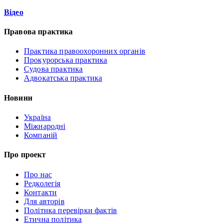
Відео
Правова практика
Практика правоохоронних органів
Прокурорська практика
Судова практика
Адвокатська практика
Новини
Україна
Міжнародні
Компаній
Про проект
Про нас
Редколегія
Контакти
Для авторів
Політика перевірки фактів
Етична політика