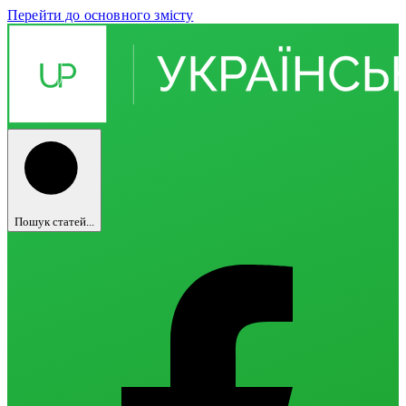
Перейти до основного змісту
Пошук статей...