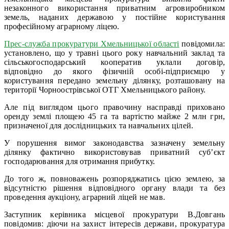
незаконного використання приватним агровиробником
земель, наданих державою у постійне користування
професійному аграрному ліцею.
Прес-служба прокуратури Хмельницької області
повідомила:
установлено, що у травні цього року навчальний заклад та
сільськогосподарський кооператив уклали договір,
відповідно до якого фізичній особі-підприємцю у
користування передано земельну ділянку, розташовану на
території Чорноострівської ОТГ Хмельницького району.
Але під виглядом цього правочину насправді приховано
оренду землі площею 45 га та вартістю майже 2 млн грн,
призначеної для дослідницьких та навчальних цілей.
У порушення вимог законодавства зазначену земельну
ділянку фактично використовував приватний суб’єкт
господарювання для отримання прибутку.
До того ж, повноважень розпоряджатись цією землею, за
відсутністю рішення відповідного органу влади та без
проведення аукціону, аграрний ліцей не мав.
Заступник керівника місцевої прокуратури В.Довгань
повідомив: діючи на захист інтересів держави, прокуратура