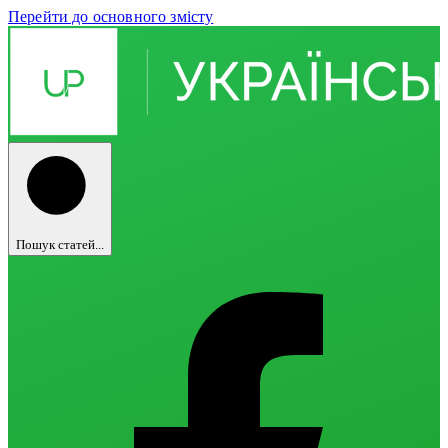
Перейти до основного змісту
Пошук статей...