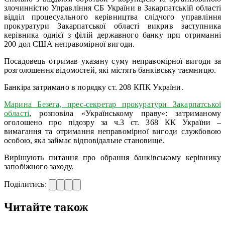
злочинністю Управління СБ України в Закарпатській області
відділ процесуального керівництва слідчого управління
прокуратури Закарпатської області викрив заступника
керівника однієї з філій державного банку при отриманні
200 дол США неправомірної вигоди.
Посадовець отримав указану суму неправомірної вигоди за
розголошення відомостей, які містять банківську таємницю.
Банкіра затримано в порядку ст. 208 КПК України.
Марина Безега, прес-секретар прокуратури Закарпатської
області
, розповіла «Українському праву»: затриманому
оголошено про підозру за ч.3 ст. 368 КК України –
вимагання та отримання неправомірної вигоди службовою
особою, яка займає відповідальне становище.
Вирішують питання про обрання банківському керівнику
запобіжного заходу.
Поділитись:
Читайте також