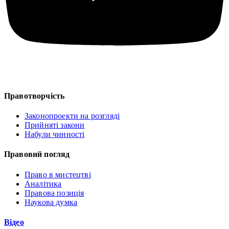
Правотворчість
Законопроекти на розгляді
Прийняті закони
Набули чинності
Правовий погляд
Право в мистецтві
Аналітика
Правова позиція
Наукова думка
Відео