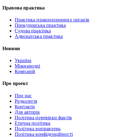
Правова практика
Практика правоохоронних органів
Прокурорська практика
Судова практика
Адвокатська практика
Новини
Україна
Міжнародні
Компаній
Про проект
Про нас
Редколегія
Контакти
Для авторів
Політика перевірки фактів
Етична політика
Політика виправлень
Політика конфіденційності