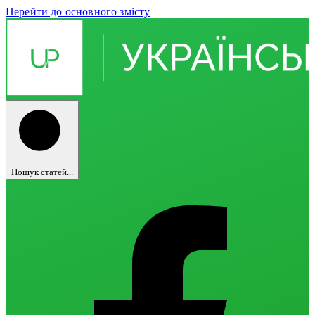
Перейти до основного змісту
Пошук статей...