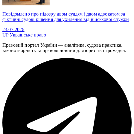
Повідомлено про підозру двом суддям і двом адвокатом за
фіктивні судові рішення для ухилення від військової служби
23.07.2026
UP
Українське право
Правовий портал України — аналітика, судова практика,
законотворчість та правові новини для юристів і громадян.