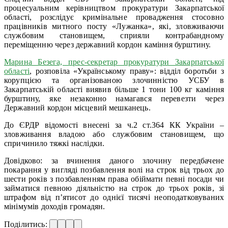
процесуальним керівництвом прокуратури Закарпатської
області, розслідує кримінальне провадження стосовно
працівників митного посту «Лужанка», які, зловживаючи
службовим становищем, сприяли контрабандному
переміщенню через державний кордон каміння бурштину.
Марина Безега, прес-секретар прокуратури Закарпатської
області
, розповіла «Українському праву»: відділ боротьби з
корупцією та організованою злочинністю УСБУ в
Закарпатській області виявив більше 1 тони 100 кг каміння
бурштину, яке незаконно намагався перевезти через
Державний кордон місцевий мешканець.
До ЄРДР відомості внесені за ч.2 ст.364 КК України –
зловживання владою або службовим становищем, що
спричинило тяжкі наслідки.
Довідково: за вчинення даного злочину передбачене
покарання у вигляді позбавлення волі на строк від трьох до
шести років з позбавленням права обіймати певні посади чи
займатися певною діяльністю на строк до трьох років, зі
штрафом від п’ятисот до однієї тисячі неоподатковуваних
мінімумів доходів громадян.
Поділитись: