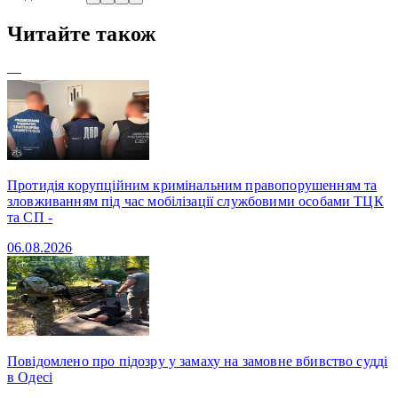
Читайте також
—
Протидія корупційним кримінальним правопорушенням та
зловживанням під час мобілізації службовими особами ТЦК
та СП -
06.08.2026
Повідомлено про підозру у замаху на замовне вбивство судді
в Одесі