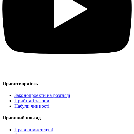
Правотворчість
Законопроекти на розгляді
Прийняті закони
Набули чинності
Правовий погляд
Право в мистецтві