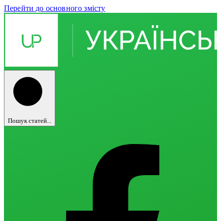
Перейти до основного змісту
Пошук статей...