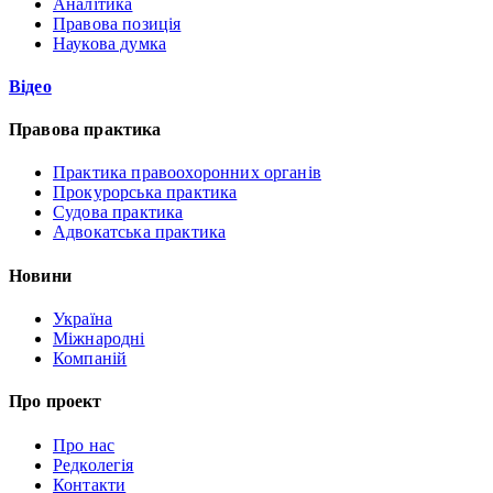
Аналітика
Правова позиція
Наукова думка
Відео
Правова практика
Практика правоохоронних органів
Прокурорська практика
Судова практика
Адвокатська практика
Новини
Україна
Міжнародні
Компаній
Про проект
Про нас
Редколегія
Контакти