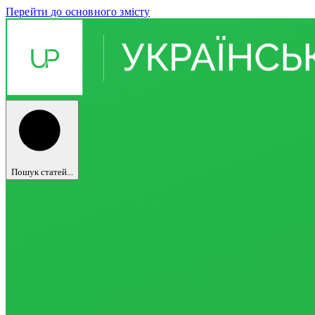
Перейти до основного змісту
Пошук статей...