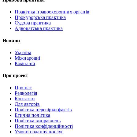
Практика правоохоронних органів
Прокурорська практика
Судова практика
Адвокатська практика
Новини
Україна
Міжнародні
Компаній
Про проект
Про нас
Редколегія
Контакти
Для авторів
Політика перевірки фактів
Етична політика
Політика виправлень
Політика конфіденційності
Умови надання послуг