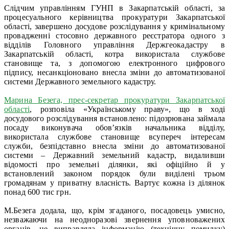
Слідчим управлінням ГУНП в Закарпатській області, за
процесуального керівництва прокуратури Закарпатської
області, завершено досудове розслідування у кримінальному
провадженні стосовно державного реєстратора одного з
відділів Головного управління Держгеокадастру в
Закарпатській області, котра використала службове
становище та, з допомогою електронного цифрового
підпису, несанкціоновано внесла зміни до автоматизованої
системи Державного земельного кадастру.
Марина Безега, прес-секретар прокуратури Закарпатської
області
, розповіла «Українському праву», що в ході
досудового розслідування встановлено: підозрювана займала
посаду виконувача обов’язків начальника відділу,
використала службове становище всупереч інтересам
служби, безпідставно внесла зміни до автоматизованої
системи – Державний земельний кадастр, видаливши
відомості про земельні ділянки, які офіційно й у
встановлений законом порядок були виділені трьом
громадянам у приватну власність. Вартує кожна із ділянок
понад 600 тис грн.
М.Безега додала, що, крім згаданого, посадовець умисно,
незважаючи на неодноразові звернення уповноважених
органів, не виправляла інформацію (технічну помилку)