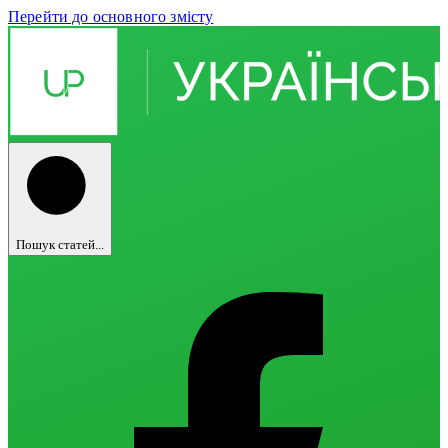
Перейти до основного змісту
Пошук статей...