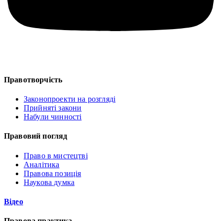
Правотворчість
Законопроекти на розгляді
Прийняті закони
Набули чинності
Правовий погляд
Право в мистецтві
Аналітика
Правова позиція
Наукова думка
Відео
Правова практика