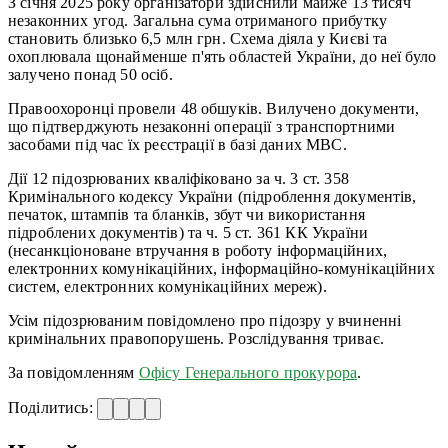
З січня 2025 року організатори здійснили майже 13 тисяч
незаконних угод. Загальна сума отриманого прибутку
становить близько 6,5 млн грн. Схема діяла у Києві та
охоплювала щонайменше п'ять областей України, до неї було
залучено понад 50 осіб.
Правоохоронці провели 48 обшуків. Вилучено документи,
що підтверджують незаконні операції з транспортними
засобами під час їх реєстрації в базі даних МВС.
Дії 12 підозрюваних кваліфіковано за ч. 3 ст. 358
Кримінального кодексу України (підроблення документів,
печаток, штампів та бланків, збут чи використання
підроблених документів) та ч. 5 ст. 361 КК України
(несанкціоноване втручання в роботу інформаційних,
електронних комунікаційних, інформаційно-комунікаційних
систем, електронних комунікаційних мереж).
Усім підозрюваним повідомлено про підозру у вчиненні
кримінальних правопорушень. Розслідування триває.
За повідомленням
Офісу Генерального прокурора
.
Поділитись: