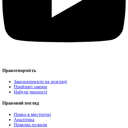
Правотворчість
Законопроекти на розгляді
Прийняті закони
Набули чинності
Правовий погляд
Право в мистецтві
Аналітика
Правова позиція