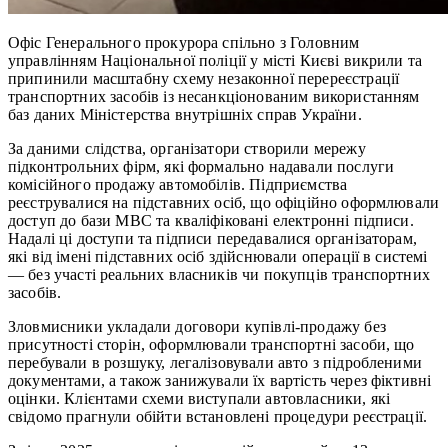
Офіс Генерального прокурора спільно з Головним
управлінням Національної поліції у місті Києві викрили та
припинили масштабну схему незаконної перереєстрації
транспортних засобів із несанкціонованим використанням
баз даних Міністерства внутрішніх справ України.
За даними слідства, організатори створили мережу
підконтрольних фірм, які формально надавали послуги
комісійного продажу автомобілів. Підприємства
реєструвалися на підставних осіб, що офіційно оформлювали
доступ до бази МВС та кваліфіковані електронні підписи.
Надалі ці доступи та підписи передавалися організаторам,
які від імені підставних осіб здійснювали операції в системі
— без участі реальних власників чи покупців транспортних
засобів.
Зловмисники укладали договори купівлі-продажу без
присутності сторін, оформлювали транспортні засоби, що
перебували в розшуку, легалізовували авто з підробленими
документами, а також занижували їх вартість через фіктивні
оцінки. Клієнтами схеми виступали автовласники, які
свідомо прагнули обійти встановлені процедури реєстрації.