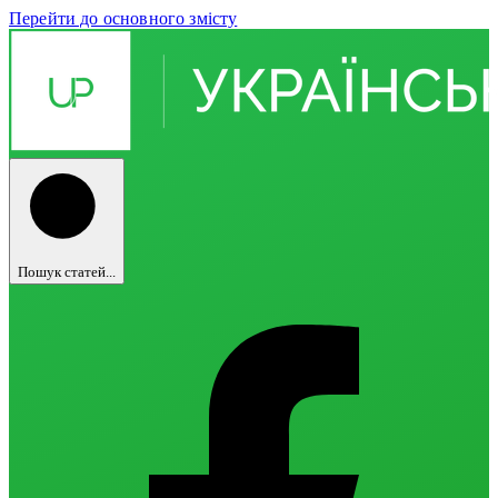
Перейти до основного змісту
Пошук статей...