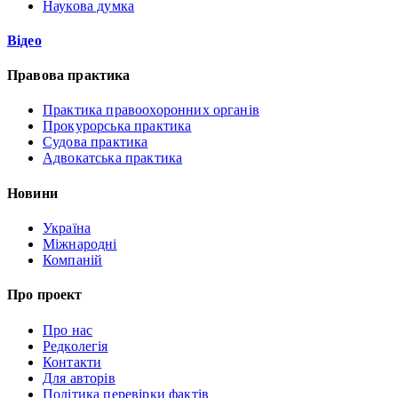
Наукова думка
Відео
Правова практика
Практика правоохоронних органів
Прокурорська практика
Судова практика
Адвокатська практика
Новини
Україна
Міжнародні
Компаній
Про проект
Про нас
Редколегія
Контакти
Для авторів
Політика перевірки фактів