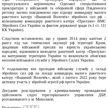
процесуального керівництва Одеської спеціалізованої
прокуратури у військовій та оборонній сфері Південного
регіону заочно повідомлено про підозру командиру малого
ракетного катеру «Вышний Волочёк» збройних сил рф ‒
колишньому командиру ракетного катеру «Прилуки» ВМС
Збройних Сил України за фактом державної зради (ч.1 ст. 111
КК України).
Слідством встановлено, що у травні 2014 року капітан 2
рангу під час тимчасової окупації рф території Крим,
зрадивши військовій присязі на вірність українському
народові, відмовився виводити ракетний катер «Прилуки»
на материкову територію України та виконувати обов'язки
несення військової служби у Збройних Силах України.
У подальшому він проходив військову службу у складі
збройних сил рф на посаді командира малого ракетного
катеру «Вышний Волочёк», який з лютого 2022 року бере
активну участь у збройній агресії рф проти України.
Досудове розслідування у кримінальному провадженні
здійснюють слідчі територіального управління ДБР,
розташованого у м. Миколаєві.
Поділитись: