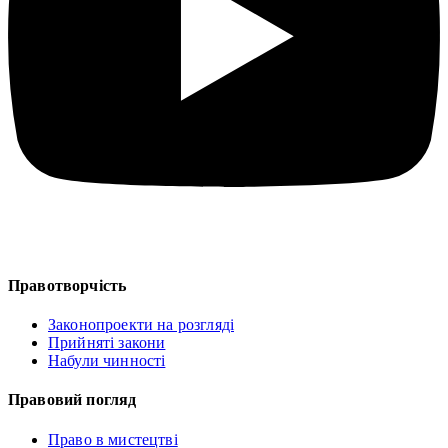
Правотворчість
Законопроекти на розгляді
Прийняті закони
Набули чинності
Правовий погляд
Право в мистецтві