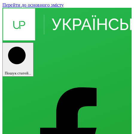
Перейти до основного змісту
Пошук статей...