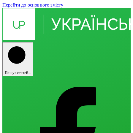
Перейти до основного змісту
Пошук статей...