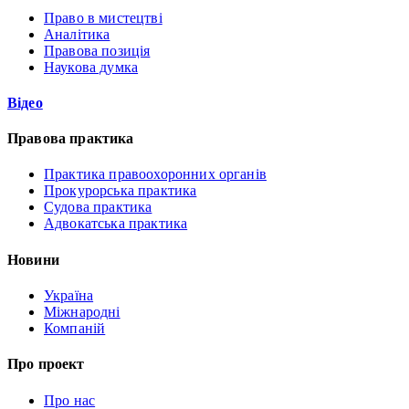
Право в мистецтві
Аналітика
Правова позиція
Наукова думка
Відео
Правова практика
Практика правоохоронних органів
Прокурорська практика
Судова практика
Адвокатська практика
Новини
Україна
Міжнародні
Компаній
Про проект
Про нас