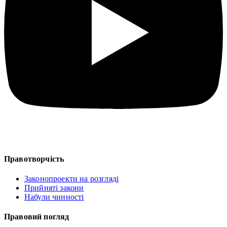
Правотворчість
Законопроекти на розгляді
Прийняті закони
Набули чинності
Правовий погляд