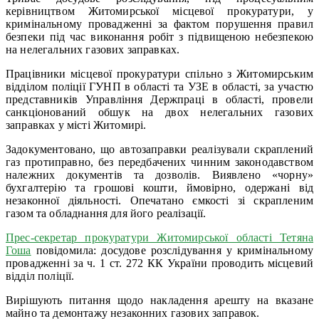
керівництвом Житомирської місцевої прокуратури, у
кримінальному провадженні за фактом порушення правил
безпеки під час виконання робіт з підвищеною небезпекою
на нелегальних газових заправках.
Працівники місцевої прокуратури спільно з Житомирським
відділом поліції ГУНП в області та УЗЕ в області, за участю
представників Управління Держпраці в області, провели
санкціонований обшук на двох нелегальних газових
заправках у місті Житомирі.
Задокументовано, що автозаправки реалізували скраплений
газ протиправно, без передбачених чинним законодавством
належних документів та дозволів. Виявлено «чорну»
бухгалтерію та грошові кошти, ймовірно, одержані від
незаконної діяльності. Опечатано ємкості зі скрапленим
газом та обладнання для його реалізації.
Прес-секретар прокуратури Житомирської області Тетяна
Гоша
повідомила: досудове розслідування у кримінальному
провадженні за ч. 1 ст. 272 КК України проводить місцевий
відділ поліції.
Вирішують питання щодо накладення арешту на вказане
майно та демонтажу незаконних газових заправок.