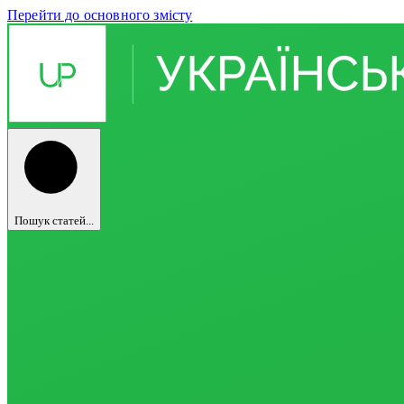
Перейти до основного змісту
Пошук статей...