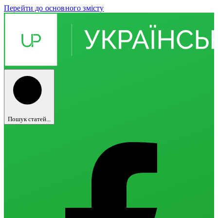
Перейти до основного змісту
Пошук статей...