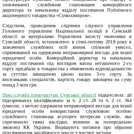
зловживанні службовим становищем комерційного
директора та начальника відділу постачання Публічного
акціонерного товариства «Сумихімпром».
Слідством, проведеним слідчими слідчого управління
Головного управління Національної поліції в Сумській
області за матеріалами Управління захисту економіки в
Сумській області, встановлено: в січні-лютому 2018 року в
зазначених службових осіб виник спільний умисел,
спрямований на одержання неправомірної вигоди для іншої
юридичної особи. Комерційний директор та начальник
відділу постачання під виглядом вапна негашеного 2-го
сорту придбали в товариства з обмеженою відповідальністю
за суттєво завищеною ціною вапно 3-го сорту. За
висновками спеціалістів, вартість товару завищена на суму
понад 3 млн грн.
Прес-служба прокуратури Сумської області
підкреслила: дії
підозрюваних кваліфіковано за ч. 2 ст. 28 та ч. 2 ст. 364
(умисне, з метою одержання неправомірної вигоди для іншої
юридичної особи використання службовою особою
службового становища всупереч інтересам служби, яке
спричинило тяжкі наслідки, вчинене за попередньою
змовою) КК України. Вирішують питання про обрання
підозрюваним запобіжного заходу у вигляді застави.