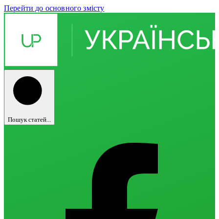
Перейти до основного змісту
Пошук статей...