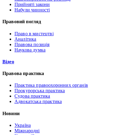
Прийняті закони
Набули чинності
Правовий погляд
Право в мистецтві
Аналітика
Правова позиція
Наукова думка
Відео
Правова практика
Практика правоохоронних органів
Прокурорська практика
Судова практика
Адвокатська практика
Новини
Україна
Міжнародні