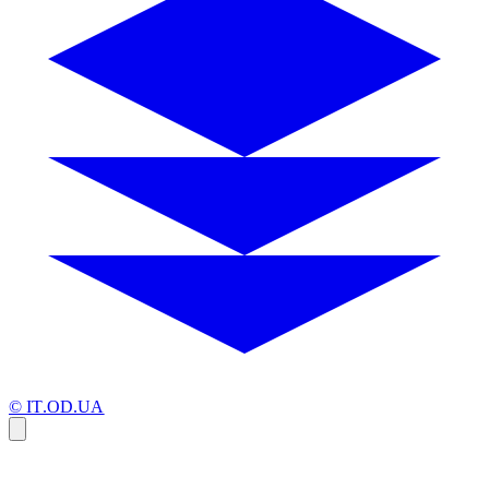
© IT.OD.UA