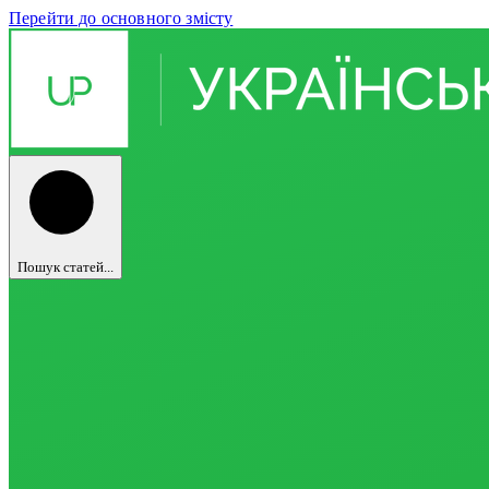
Перейти до основного змісту
Пошук статей...