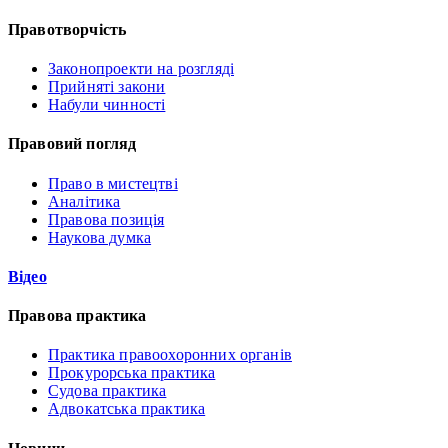
Правотворчість
Законопроекти на розгляді
Прийняті закони
Набули чинності
Правовий погляд
Право в мистецтві
Аналітика
Правова позиція
Наукова думка
Відео
Правова практика
Практика правоохоронних органів
Прокурорська практика
Судова практика
Адвокатська практика