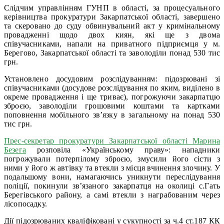
Слідчим управлінням ГУНП в області, за процесуального
керівництва прокуратури Закарпатської області, завершено
та скеровано до суду обвинувальний акт у кримінальному
провадженні щодо двох киян, які ще з двома
співучасниками, напали на приватного підприємця у м.
Берегово, Закарпатської області та заволоділи понад 530 тис
грн.
Установлено досудовим розслідуванням: підозрювані зі
співучасниками (досудове розслідування по яким, виділено в
окреме провадження і ще триває), погрожуючи закарпатцю
зброєю, заволоділи грошовими коштами та картками
поповнення мобільного зв’язку в загальному на понад 530
тис грн.
Прес-секретар прокуратури Закарпатської області Марина
Безега
розповіла «Українському праву»: нападники
погрожували потерпілому зброєю, змусили його сісти з
ними у його ж автівку та втекли з місця вчинення злочину. У
подальшому вони, намагаючись уникнути переслідування
поліції, покинули зв’язаного закарпатця на околиці с.Гать
Берегівського району, а самі втекли з награбованим через
лісопосадку.
Дії підозрюваних кваліфіковані у сукупності за ч.4 ст.187 КК