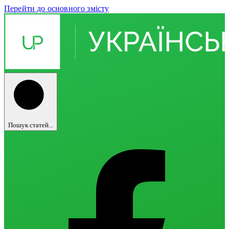
Перейти до основного змісту
Пошук статей...