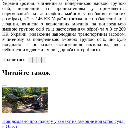
України (розбій, вчинений за попередньою змовою групою
осіб, поєднаний із проникненням у приміщення,
спрямований на заволодіння майном у особливо великих
розмірах), ч.2 ст.146 КК України (незаконне позбавленні волі
людини, вчинене з корисливих мотивів, за попередньою
змовою групою осіб та із застосуванням зброї) та ч.3 ст.289
КК України (незаконне заволодіння транспортним засобом,
вчиненому за попередньою змовою групою осіб, що було
поєднано із погрозою застосування насильства, що є
небезпечним для життя чи здоров'я потерпілого).
Поділитись:
Читайте також
—
Повідомлено про підозру у замаху на замовне вбивство судді
в Одесі