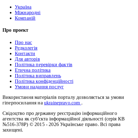
Україна
Міжнародні
Компаній
Про проект
Про нас
Редколегія
Контакти
Для авторів
Політика перевірки фактів
Етична політика
Політика виправлень
Політика конфіденційності
Умови надання послуг
Використання матеріалів порталу дозволяється за умови
гіперпосилання на
ukrainepravo.com
.
Свідоцтво про державну реєстрацію інформаційного
агентства як суб'єкта інформаційної діяльності (серія КВ
№516-378Р)
© 2015 - 2026 Українське право. Всі права
захищені.