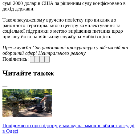
сумі 2000 доларів США за рішенням суду конфісковано в
дохід держави.
Також засудженому вручено повістку про виклик до
районного територіального центру комплектування та
соціальної підтримки з метою вирішення питання щодо
призову його на військову службу за мобілізацією.
Прес-служба Спеціалізованої прокуратури у військовій та
оборонній сфері Центрального регіону
Поділитись:
Читайте також
—
Повідомлено про підозру у замаху на замовне вбивство судді
в Одесі