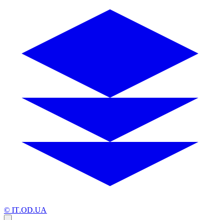
© IT.OD.UA