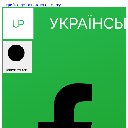
Перейти до основного змісту
Пошук статей...