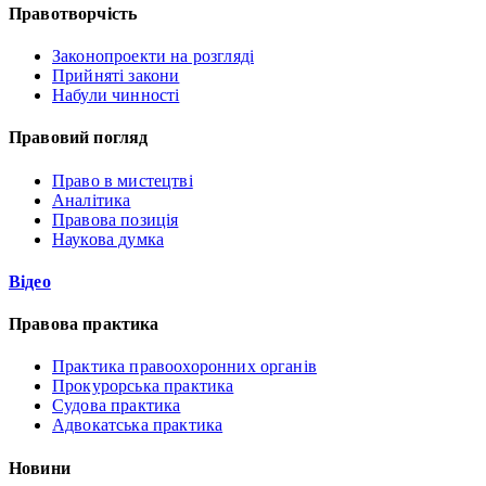
Правотворчість
Законопроекти на розгляді
Прийняті закони
Набули чинності
Правовий погляд
Право в мистецтві
Аналітика
Правова позиція
Наукова думка
Відео
Правова практика
Практика правоохоронних органів
Прокурорська практика
Судова практика
Адвокатська практика
Новини