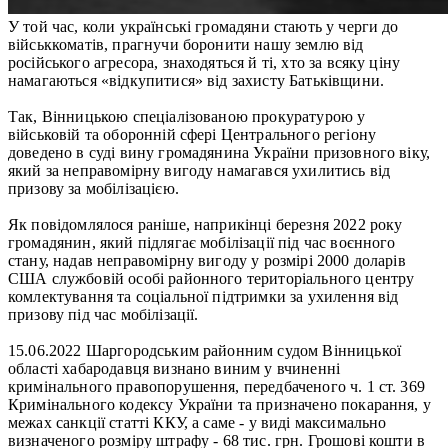
У той час, коли українські громадяни стають у черги до
військкоматів, прагнучи боронити нашу землю від
російського агресора, знаходяться й ті, хто за всяку ціну
намагаються «відкупитися» від захисту Батьківщини.
Так, Вінницькою спеціалізованою прокуратурою у
військовій та оборонній сфері Центрального регіону
доведено в суді вину громадянина України призовного віку,
який за неправомірну вигоду намагався ухилитись від
призову за мобілізацією.
Як повідомлялося раніше, наприкінці березня 2022 року
громадянин, який підлягає мобілізації під час воєнного
стану, надав неправомірну вигоду у розмірі 2000 доларів
США службовій особі районного територіального центру
комлектування та соціальної підтримки за ухилення від
призову під час мобілізації.
15.06.2022 Шаргородським районним судом Вінницької
області хабародавця визнано виним у вчиненні
кримінального правопорушення, передбаченого ч. 1 ст. 369
Кримінального кодексу України та призначено покарання, у
межах санкції статті ККУ, а саме - у виді максимально
визначеного розміру штрафу - 68 тис. грн. Грошові кошти в