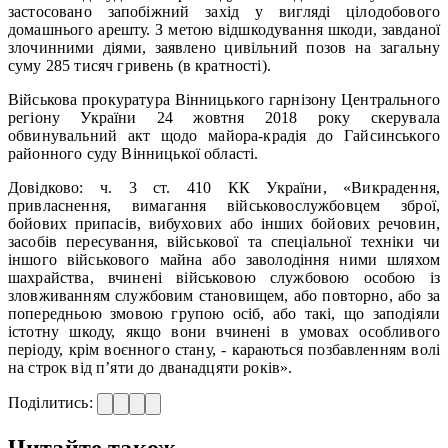
застосовано запобіжний захід у вигляді цілодобового
домашнього арешту. З метою відшкодування шкоди, завданої
злочинними діями, заявлено цивільний позов на загальну
суму 285 тисяч гривень (в кратності).
Військова прокуратура Вінницького гарнізону Центрального
регіону України 24 жовтня 2018 року скерувала
обвинувальний акт щодо майора-крадія до Гайсинського
районного суду Вінницької області.
Довідково: ч. 3 ст. 410 КК України, «Викрадення,
привласнення, вимагання військовослужбовцем зброї,
бойових припасів, вибухових або інших бойових речовин,
засобів пересування, військової та спеціальної техніки чи
іншого військового майна або заволодіння ними шляхом
шахрайства, вчинені військовою службовою особою із
зловживанням службовим становищем, або повторно, або за
попередньою змовою групою осіб, або такі, що заподіяли
істотну шкоду, якщо вони вчинені в умовах особливого
періоду, крім воєнного стану, - караються позбавленням волі
на строк від п’яти до дванадцяти років».
Поділитись:
Читайте також