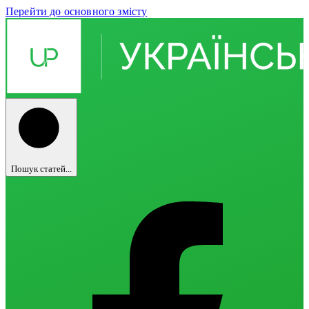
Перейти до основного змісту
Пошук статей...