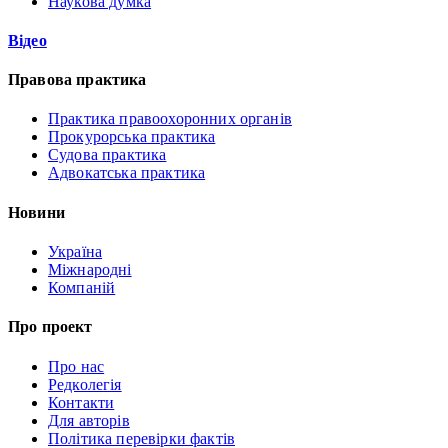
Наукова думка
Відео
Правова практика
Практика правоохоронних органів
Прокурорська практика
Судова практика
Адвокатська практика
Новини
Україна
Міжнародні
Компаній
Про проект
Про нас
Редколегія
Контакти
Для авторів
Політика перевірки фактів