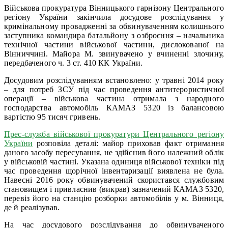
Військова прокуратура Вінницького гарнізону Центрального
регіону України закінчила досудове розслідування у
кримінальному провадженні за обвинуваченням колишнього
заступника командира батальйону з озброєння – начальника
технічної частини військової частини, дислокованої на
Вінниччині. Майора М. звинувачено у вчиненні злочину,
передбаченого ч. 3 ст. 410 КК України.
Досудовим розслідуванням встановлено: у травні 2014 року
– для потреб ЗСУ під час проведення антитерористичної
операції – військова частина отримала з народного
господарства автомобіль КАМАЗ 5320 із балансовою
вартістю 95 тисяч гривень.
Прес-служба військової прокуратури Центрального регіону
України
розповіла деталі: майор приховав факт отримання
даного засобу пересування, не здійснив його належний облік
у військовій частині. Указана одиниця військової техніки під
час проведення щорічної інвентаризації виявлена не була.
Навесні 2016 року обвинувачений скористався службовим
становищем і привласнив (викрав) зазначений КАМАЗ 5320,
перевіз його на станцію розборки автомобілів у м. Вінниця,
де й реалізував.
На час досудового розслідування до обвинуваченого