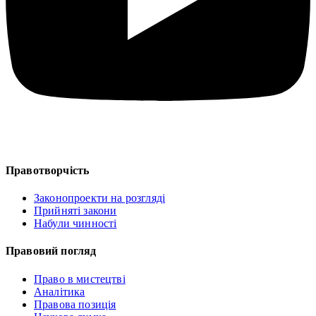
Правотворчість
Законопроекти на розгляді
Прийняті закони
Набули чинності
Правовий погляд
Право в мистецтві
Аналітика
Правова позиція