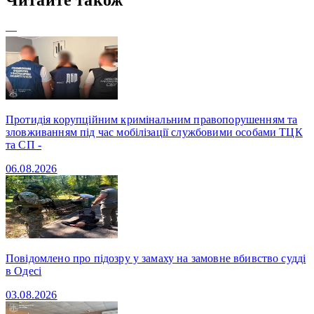
—
Протидія корупційним кримінальним правопорушенням та
зловживанням під час мобілізації службовими особами ТЦК
та СП -
06.08.2026
Повідомлено про підозру у замаху на замовне вбивство судді
в Одесі
03.08.2026