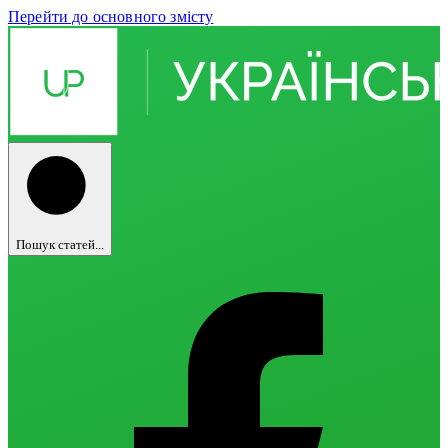
Перейти до основного змісту
Пошук статей...