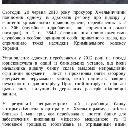
Сьогодні, 20 червня 2018 року, прокурор Хмельниччини
повідомив одному із адвокатів регіону про підозру у
вчиненні кримінальних правопорушень, передбачених ч. 2
ст. 366 (службове підроблення, що спричинило тяжкі
наслідки), ч. 2 ст. 364-1 (зловживання повноваженнями
службовою особою юридичної особи приватного права, що
спричинило тяжкі наслідки) Кримінального кодексу
України.
Установлено: адвокат, перебуваючи у 2012 році на посаді
юрисконсульта в одній із банківських установ, від імені
начальника відділу банку склав завідомо неправдивий
офіційний документ – лист з проханням зняти заборону
відчуження нерухомого майна, який підписав, завірив
печаткою та надав нотаріусу. Приватний нотаріус на підставі
цього листа вилучив із державних реєстрів відповідні
записи.
У результаті неправомірних дій службовця банку
чотирьохкімнатна квартира у м. Хмельницькому вартістю
близько 1 млн грн, яка перебувала в іпотеці банку для
забезпечення виконання місцевою мешканкою та її
чоловіком грошових зобов’язань за отриманими ними