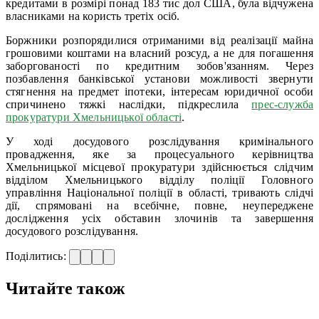
кредитами в розмірі понад 183 тис дол США, була відчужена
власниками на користь третіх осіб.
Боржники розпорядилися отриманими від реалізації майна
грошовими коштами на власний розсуд, а не для погашення
заборгованості по кредитним зобов'язанням. Через
позбавлення банківської установи можливості звернути
стягнення на предмет іпотеки, інтересам юридичної особи
спричинено тяжкі наслідки, підкреслила
прес-служба
прокуратури Хмельницької області
.
У ході досудового розслідування кримінального
провадження, яке за процесуального керівництва
Хмельницької місцевої прокуратури здійснюється слідчим
відділом Хмельницького відділу поліції Головного
управління Національної поліції в області, тривають слідчі
дії, спрямовані на всебічне, повне, неупереджене
дослідження усіх обставин злочинів та завершення
досудового розслідування.
Поділитись:
Читайте також
—