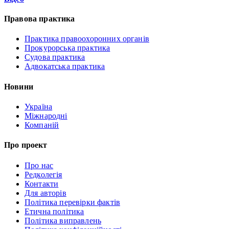
Правова практика
Практика правоохоронних органів
Прокурорська практика
Судова практика
Адвокатська практика
Новини
Україна
Міжнародні
Компаній
Про проект
Про нас
Редколегія
Контакти
Для авторів
Політика перевірки фактів
Етична політика
Політика виправлень