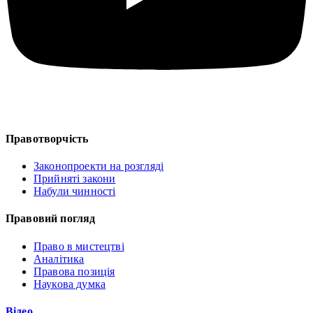
Правотворчість
Законопроекти на розгляді
Прийняті закони
Набули чинності
Правовий погляд
Право в мистецтві
Аналітика
Правова позиція
Наукова думка
Відео