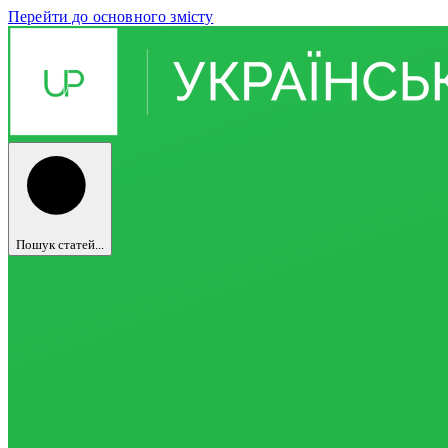
Перейти до основного змісту
Пошук статей...