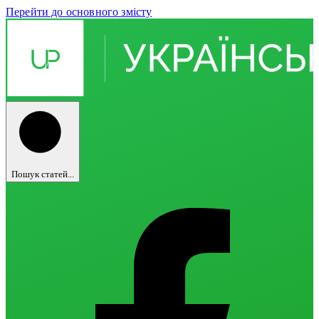
Перейти до основного змісту
Пошук статей...