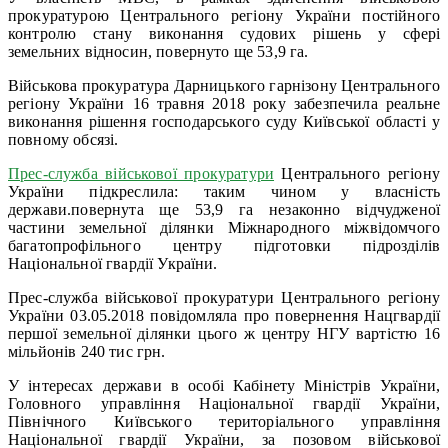
прокуратурою Центрального регіону України постійного
контролю стану виконання судових рішень у сфері
земельних відносин, повернуто ще 53,9 га.
Військова прокуратура Дарницького гарнізону Центрального
регіону України 16 травня 2018 року забезпечила реальне
виконання рішення господарського суду Київської області у
повному обсязі.
Прес-служба військової прокуратури
Центрального регіону
України підкреслила: таким чином у власність
держави.повернута ще 53,9 га незаконно відчудженої
частини земельної ділянки Міжнародного міжвідомчого
багатопрофільного центру підготовки підрозділів
Національної гвардії України.
Прес-служба військової прокуратури Центрального регіону
України 03.05.2018 повідомляла про повернення Нацгвардії
першої земельної ділянки цього ж центру НГУ вартістю 16
мільйонів 240 тис грн.
У інтересах держави в особі Кабінету Міністрів України,
Головного управління Національної гвардії України,
Північного Київського територіального управління
Національної гвардії України, за позовом військової