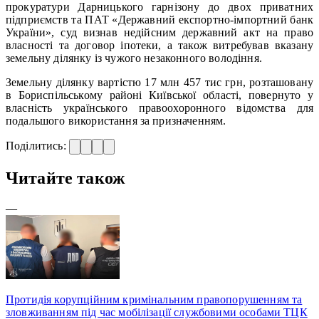
прокуратури Дарницького гарнізону до двох приватних
підприємств та ПАТ «Державний експортно-імпортний банк
України», суд визнав недійсним державний акт на право
власності та договор іпотеки, а також витребував вказану
земельну ділянку із чужого незаконного володіння.
Земельну ділянку вартістю 17 млн 457 тис грн, розташовану
в Бориспільському районі Київської області, повернуто у
власність українського правоохоронного відомства для
подальшого використання за призначенням.
Поділитись:
Читайте також
—
Протидія корупційним кримінальним правопорушенням та
зловживанням під час мобілізації службовими особами ТЦК