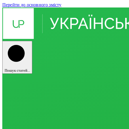
Перейти до основного змісту
Пошук статей...