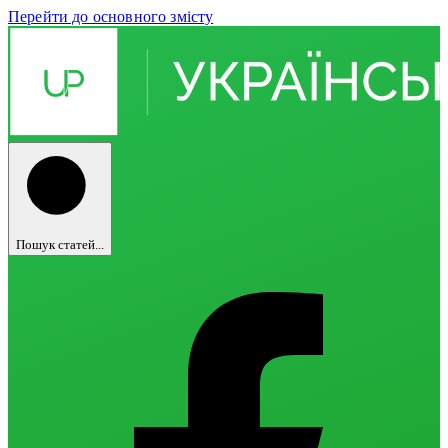
Перейти до основного змісту
Пошук статей...