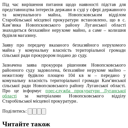
Під час вирішення питання щодо наявності підстав для
представництва інтересів держави в суді у сфері державного
та комунального майна, Новопсковським відділом
Старобільської місцевої прокуратури встановлено, що в с.
Кам’янка Новопсковського району Луганської області
знаходиться безхазяйне нерухоме майно, а саме – колишня
будівля магазину.
Заяву про передачу вказаного безхазяйного нерухомого
майна у комунальну власність територіальної громади
сільської ради прокурором подано до суду.
Зазначена заява прокурора рішенням Новопсковського
районного суду задоволена, безхазяйне нерухоме майно –
нежитлову будівлю площею 104 кв м – передано у
комунальну власність територіальної громади Кам’янської
сільської ради Новопсковського району Луганської області.
Про це інформує
прес-служба прокуратури Луганської
області
за матеріалами Новопсковського відділу
Старобільської місцевої прокуратури.
Поділитись:
Читайте також