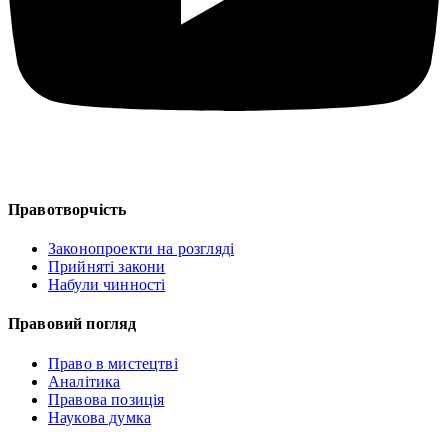
Правотворчість
Законопроекти на розгляді
Прийняті закони
Набули чинності
Правовий погляд
Право в мистецтві
Аналітика
Правова позиція
Наукова думка