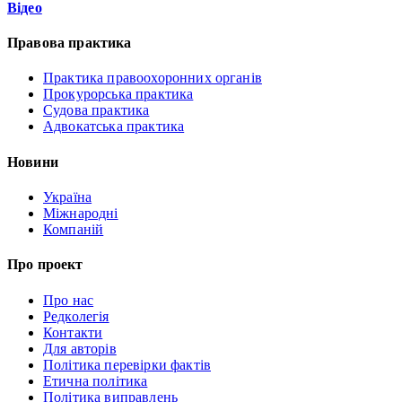
Відео
Правова практика
Практика правоохоронних органів
Прокурорська практика
Судова практика
Адвокатська практика
Новини
Україна
Міжнародні
Компаній
Про проект
Про нас
Редколегія
Контакти
Для авторів
Політика перевірки фактів
Етична політика
Політика виправлень