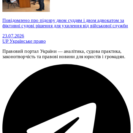
Повідомлено про підозру двом суддям і двом адвокатом за
фіктивні судові рішення для ухилення від військової служби
23.07.2026
UP
Українське право
Правовий портал України — аналітика, судова практика,
законотворчість та правові новини для юристів і громадян.