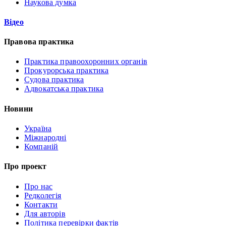
Наукова думка
Відео
Правова практика
Практика правоохоронних органів
Прокурорська практика
Судова практика
Адвокатська практика
Новини
Україна
Міжнародні
Компаній
Про проект
Про нас
Редколегія
Контакти
Для авторів
Політика перевірки фактів