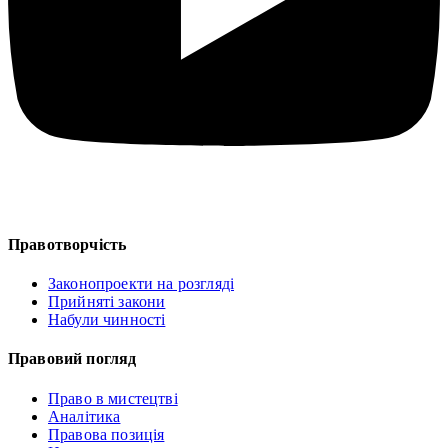
Правотворчість
Законопроекти на розгляді
Прийняті закони
Набули чинності
Правовий погляд
Право в мистецтві
Аналітика
Правова позиція