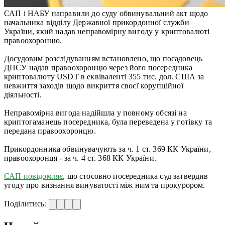
САП і НАБУ направили до суду обвинувальний акт щодо
начальника відділу Державної прикордонної служби
України, який надав неправомірну вигоду у криптовалюті
правоохоронцю.
Досудовим розслідуванням встановлено, що посадовець
ДПСУ надав правоохоронцю через його посередника
криптовалюту USDT в еквіваленті 355 тис. дол. США за
невжиття заходів щодо викриття своєї корупційної
діяльності.
Неправомірна вигода надійшла у повному обсязі на
криптогаманець посередника, була переведена у готівку та
передана правоохоронцю.
Прикордонника обвинувачують за ч. 1 ст. 369 КК України,
правоохоронця - за ч. 4 ст. 368 КК України.
САП повідомляє
, що стосовно посередника суд затвердив
угоду про визнання винуватості між ним та прокурором.
Поділитись: