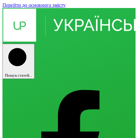
Перейти до основного змісту
Пошук статей...