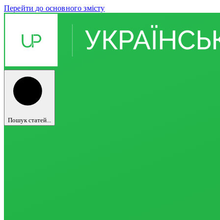
Перейти до основного змісту
Пошук статей...