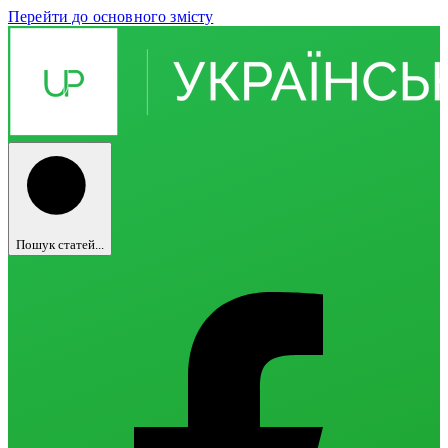
Перейти до основного змісту
Пошук статей...