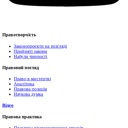
Правотворчість
Законопроекти на розгляді
Прийняті закони
Набули чинності
Правовий погляд
Право в мистецтві
Аналітика
Правова позиція
Наукова думка
Відео
Правова практика
Практика правоохоронних органів