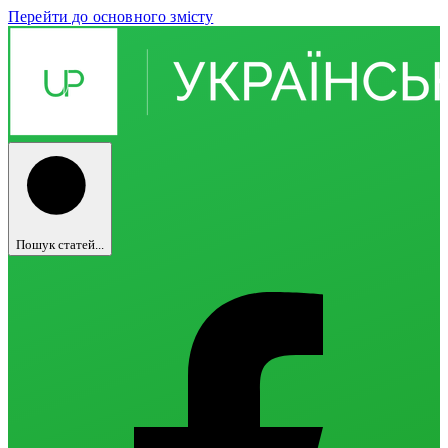
Перейти до основного змісту
Пошук статей...