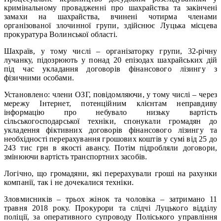
кримінальному провадженні про шахрайства та закінчені
замахи на шахрайства, вчинені чотирма членами
організованої злочинної групи, здійснює Луцька місцева
прокуратура Волинської області.
Шахраїв, у тому числі – організаторку групи, 32-річну
лучанку, підозрюють у понад 20 епізодах шахрайських дій
під час укладання договорів фінансового лізингу з
фізичними особами.
Установлено: члени ОЗГ, повідомляючи, у тому числі – через
мережу Інтернет, потенційним клієнтам неправдиву
інформацію про небувало низьку вартість
сільськогосподарської техніки, спонукали громадян до
укладення фіктивних договорів фінансового лізингу та
необхідності перерахування грошових коштів у сумі від 25 до
243 тис грн в якості авансу. Потім підробляли договори,
змінюючи вартість транспортних засобів.
Логічно, що громадяни, які перерахували гроші на рахунки
компанії, так і не дочекалися техніки.
Зловмисників – трьох жінок та чоловіка – затримано 11
травня 2018 року. Прокурори та слідчі Луцького відділу
поліції, за оперативного супроводу Поліського управління