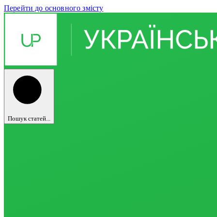
Перейти до основного змісту
Пошук статей...