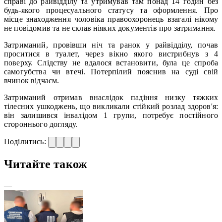
справі до райвідділу та утримував там понад 14 годин без
будь-якого процесуального статусу та оформлення. Про
місце знаходження чоловіка правоохоронець взагалі нікому
не повідомив та не склав ніяких документів про затримання.
Затриманий, провівши ніч та ранок у райвідділу, почав
проситися в туалет, через вікно якого вистрибнув з 4
поверху. Слідству не вдалося встановити, була це спроба
самогубства чи втечі. Потерпілий пояснив на суді свій
вчинок відчаєм.
Затриманий отримав внаслідок падіння низку тяжких
тілесних ушкоджень, що викликали стійкий розлад здоров'я:
він залишився інвалідом 1 групи, потребує постійного
стороннього догляду.
Поділитись:
Читайте також
—