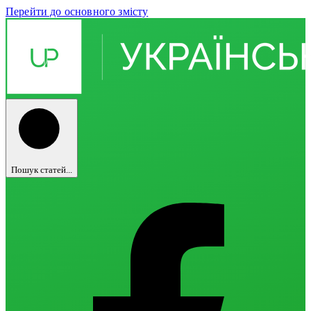
Перейти до основного змісту
Пошук статей...