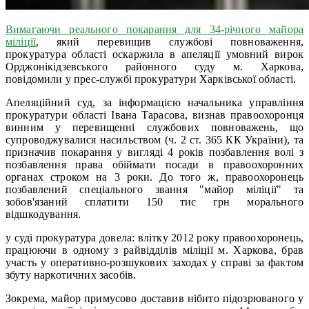
Вимагаючи реального покарання для 34-річного
майора
міліції
, який перевищив службові повноваження,
прокуратура області оскаржила в апеляції умовний вирок
Орджонікідзевського районного суду м. Харкова,
повідомили у прес-службі прокуратури Харківської області.
Апеляційний суд, за інформацією начальника управління
прокуратури області Івана Тарасова, визнав правоохоронця
винним у перевищенні службових повноважень, що
супроводжувалися насильством (ч. 2 ст. 365 КК України), та
призначив покарання у вигляді 4 років позбавлення волі з
позбавлення права обіймати посади в правоохоронних
органах строком на 3 роки. До того ж, правоохоронець
позбавлений спеціального звання "майор міліції" та
зобов'язаний сплатити 150 тис грн морального
відшкодування.
у суді прокуратура довела: влітку 2012 року правоохоронець,
працюючи в одному з райвідділів міліції м. Харкова, брав
участь у оперативно-розшукових заходах у справі за фактом
збуту наркотичних засобів.
Зокрема, майор примусово доставив нібито підозрюваного у