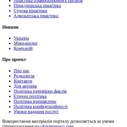
Практика правоохоронних органів
Прокурорська практика
Судова практика
Адвокатська практика
Новини
Україна
Міжнародні
Компаній
Про проект
Про нас
Редколегія
Контакти
Для авторів
Політика перевірки фактів
Етична політика
Політика виправлень
Політика конфіденційності
Умови надання послуг
Використання матеріалів порталу дозволяється за умови
гіперпосилання на
ukrainepravo.com
.