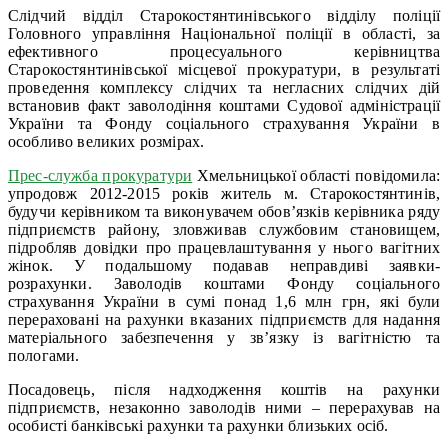
Слідчий відділ Старокостянтинівського відділу поліції
Головного управління Національної поліції в області, за
ефективного процесуального керівництва
Старокостянтинівської місцевої прокуратури, в результаті
проведення комплексу слідчих та негласних слідчих дій
встановив факт заволодіння коштами Судової адміністрації
України та Фонду соціального страхування України в
особливо великих розмірах.
Прес-служба прокуратури
Хмельницької області повідомила:
упродовж 2012-2015 років житель м. Старокостянтинів,
будучи керівником та виконувачем обов’язків керівника ряду
підприємств району, зловживав службовим становищем,
підробляв довідки про працевлаштування у нього вагітних
жінок. У подальшому подавав неправдиві заявки-
розрахунки. Заволодів коштами Фонду соціального
страхування України в сумі понад 1,6 млн грн, які були
перераховані на рахунки вказаних підприємств для надання
матеріального забезпечення у зв’язку із вагітністю та
пологами.
Посадовець, після надходження коштів на рахунки
підприємств, незаконно заволодів ними – перерахував на
особисті банківські рахунки та рахунки близьких осіб.