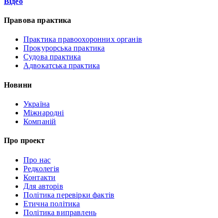
Відео
Правова практика
Практика правоохоронних органів
Прокурорська практика
Судова практика
Адвокатська практика
Новини
Україна
Міжнародні
Компаній
Про проект
Про нас
Редколегія
Контакти
Для авторів
Політика перевірки фактів
Етична політика
Політика виправлень