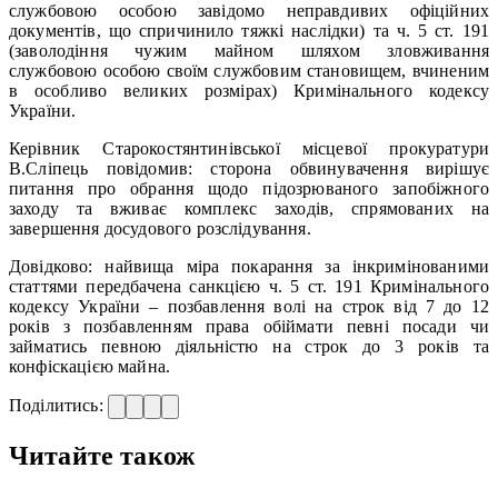
службовою особою завідомо неправдивих офіційних
документів, що спричинило тяжкі наслідки) та ч. 5 ст. 191
(заволодіння чужим майном шляхом зловживання
службовою особою своїм службовим становищем, вчиненим
в особливо великих розмірах) Кримінального кодексу
України.
Керівник Старокостянтинівської місцевої прокуратури
В.Сліпець повідомив: сторона обвинувачення вирішує
питання про обрання щодо підозрюваного запобіжного
заходу та вживає комплекс заходів, спрямованих на
завершення досудового розслідування.
Довідково: найвища міра покарання за інкримінованими
статтями передбачена санкцією ч. 5 ст. 191 Кримінального
кодексу України – позбавлення волі на строк від 7 до 12
років з позбавленням права обіймати певні посади чи
займатись певною діяльністю на строк до 3 років та
конфіскацією майна.
Поділитись:
Читайте також