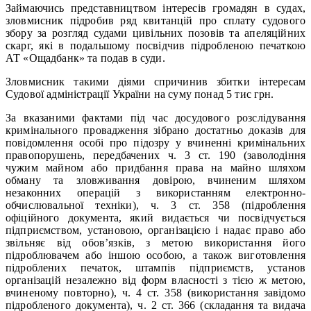
Займаючись представництвом інтересів громадян в судах,
зловмисник підробив ряд квитанцій про сплату судового
збору за розгляд судами цивільних позовів та апеляційних
скарг, які в подальшому посвідчив підробленою печаткою
АТ «Ощадбанк» та подав в суди.
Зловмисник такими діями спричинив збитки інтересам
Судової адміністрації України на суму понад 5 тис грн.
За вказаними фактами під час досудового розслідування
кримінального провадження зібрано достатньо доказів для
повідомлення особі про підозру у вчиненні кримінальних
правопорушень, передбачених ч. 3 ст. 190 (заволодіння
чужим майном або придбання права на майно шляхом
обману та зловживання довірою, вчиненим шляхом
незаконних операцій з використанням електронно-
обчислювальної техніки), ч. 3 ст. 358 (підроблення
офіційного документа, який видається чи посвідчується
підприємством, установою, організацією і надає право або
звільняє від обов’язків, з метою використання його
підроблювачем або іншою особою, а також виготовлення
підроблених печаток, штампів підприємств, установ
організацій незалежно від форм власності з тією ж метою,
вчиненому повторно), ч. 4 ст. 358 (використання завідомо
підробленого документа), ч. 2 ст. 366 (складання та видача