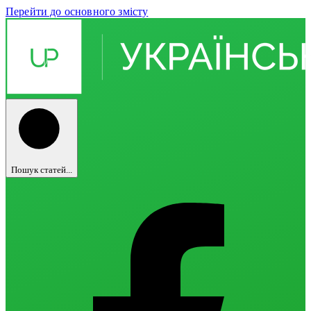
Перейти до основного змісту
Пошук статей...