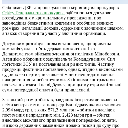
Слідчими ДБР за процесуального керівництва прокурорів
Офісу Генерального прокурора
здійснюється досудове
розслідування у кримінальному провадженні про
заволодіння бюджетними коштами в особливо великих
розмірах, легалізації доходів, одержаних злочинним шляхом,
а також створення та участі у злочинній організації.
Досудовим розслідуванням встановлено, що приватна
компанія уклала п’ять державних контрактів з
Департаментом військово-технічної політики Міноборони,
Агенцією оборонних закупівель та Командуванням Сил
логістики ЗСУ на постачання мін різних типів. Частину
продукції фактично поставлено, однак, згідно з висновками
судових експертиз, поставлені міни є непридатними для
використання та небезпечними. За іншими контрактами
постачання взагалі не відбулося, при цьому отримані значні
суми попередньої оплати були привласнені.
Загальний розмір збитків, завданих інтересам держави за
всіма контрактами, за попередніми підрахунками становить
2,994 млрд грн, з яких 571,3 млн грн – збитки внаслідок
постачання непридатних мін, 2,423 млрд грн – збитки
внаслідок можливого привласнення попередньої оплати.
Низкою державних замовників подано позови до суду про