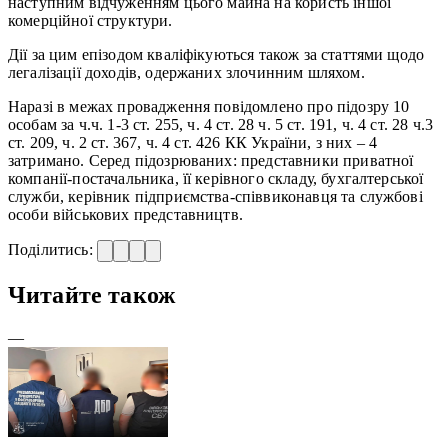
наступним відчуженням цього майна на користь іншої
комерційної структури.
Дії за цим епізодом кваліфікуються також за статтями щодо
легалізації доходів, одержаних злочинним шляхом.
Наразі в межах провадження повідомлено про підозру 10
особам за ч.ч. 1-3 ст. 255, ч. 4 ст. 28 ч. 5 ст. 191, ч. 4 ст. 28 ч.3
ст. 209, ч. 2 ст. 367, ч. 4 ст. 426 КК України, з них – 4
затримано. Серед підозрюваних: представники приватної
компанії-постачальника, її керівного складу, бухгалтерської
служби, керівник підприємства-співвиконавця та службові
особи військових представництв.
Поділитись:
Читайте також
—