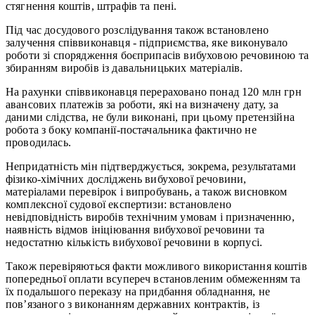
стягнення коштів, штрафів та пені.
Під час досудового розслідування також встановлено
залучення співвиконавця - підприємства, яке виконувало
роботи зі спорядження боєприпасів вибуховою речовиною та
збиранням виробів із давальницьких матеріалів.
На рахунки співвиконавця перераховано понад 120 млн грн
авансових платежів за роботи, які на визначену дату, за
даними слідства, не були виконані, при цьому претензійна
робота з боку компанії-постачальника фактично не
проводилась.
Непридатність мін підтверджується, зокрема, результатами
фізико-хімічних досліджень вибухової речовини,
матеріалами перевірок і випробувань, а також висновком
комплексної судової експертизи: встановлено
невідповідність виробів технічним умовам і призначенню,
наявність відмов ініціювання вибухової речовини та
недостатню кількість вибухової речовини в корпусі.
Також перевіряються факти можливого використання коштів
попередньої оплати всупереч встановленим обмеженням та
їх подальшого переказу на придбання обладнання, не
пов’язаного з виконанням державних контрактів, із