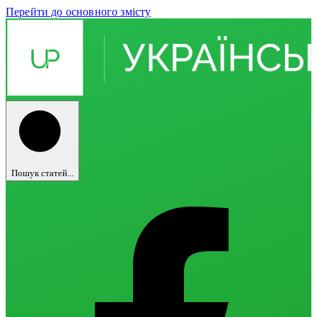
Перейти до основного змісту
Пошук статей...