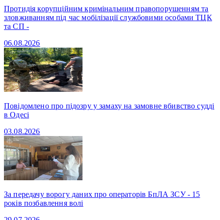
Протидія корупційним кримінальним правопорушенням та
зловживанням під час мобілізації службовими особами ТЦК
та СП -
06.08.2026
Повідомлено про підозру у замаху на замовне вбивство судді
в Одесі
03.08.2026
За передачу ворогу даних про операторів БпЛА ЗСУ - 15
років позбавлення волі
29.07.2026