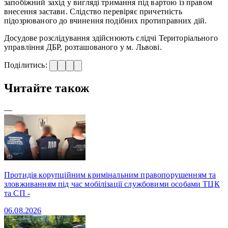
запобіжний захід у вигляді тримання під вартою із правом
внесення застави. Слідство перевіряє причетність
підозрюваного до вчинення подібних протиправних дій.
Досудове розслідування здійснюють слідчі Територіального
управління ДБР, розташованого у м. Львові.
Поділитись:
Читайте також
—
Протидія корупційним кримінальним правопорушенням та
зловживанням під час мобілізації службовими особами ТЦК
та СП -
06.08.2026