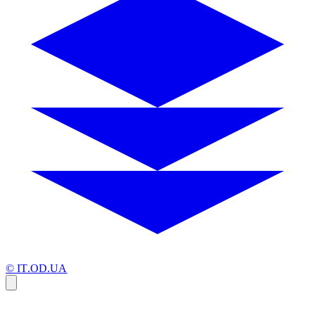
© IT.OD.UA