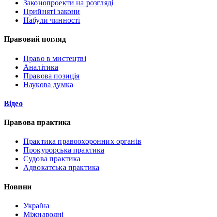
Законопроекти на розгляді
Прийняті закони
Набули чинності
Правовий погляд
Право в мистецтві
Аналітика
Правова позиція
Наукова думка
Відео
Правова практика
Практика правоохоронних органів
Прокурорська практика
Судова практика
Адвокатська практика
Новини
Україна
Міжнародні