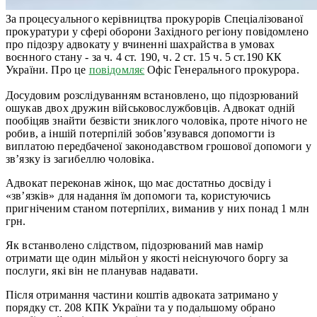
За процесуального керівництва прокурорів Спеціалізованої
прокуратури у сфері оборони Західного регіону повідомлено
про підозру адвокату у вчиненні шахрайства в умовах
воєнного стану - за ч. 4 ст. 190, ч. 2 ст. 15 ч. 5 ст.190 КК
України. Про це
повідомляє
Офіс Генерального прокурора.
Досудовим розслідуванням встановлено, що підозрюваний
ошукав двох дружин військовослужбовців. Адвокат одній
пообіцяв знайти безвісти зниклого чоловіка, проте нічого не
робив, а іншій потерпілій зобов’язувався допомогти із
виплатою передбаченої законодавством грошової допомоги у
зв’язку із загибеллю чоловіка.
Адвокат переконав жінок, що має достатньо досвіду і
«зв’язків» для надання їм допомоги та, користуючись
пригніченим станом потерпілих, виманив у них понад 1 млн
грн.
Як встанволено слідством, підозрюваний мав намір
отримати ще один мільйон у якості неіснуючого боргу за
послуги, які він не планував надавати.
Після отримання частини коштів адвоката затримано у
порядку ст. 208 КПК України та у подальшому обрано