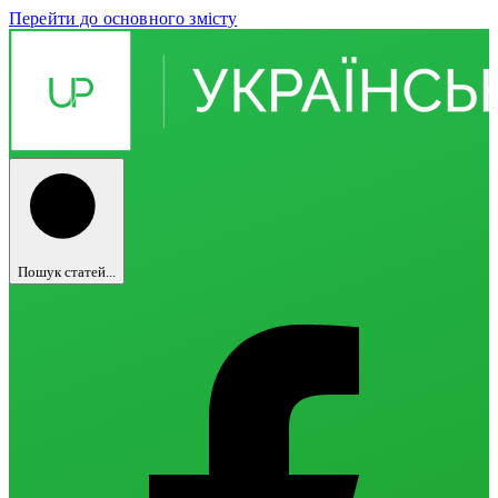
Перейти до основного змісту
Пошук статей...