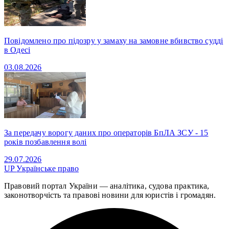
Повідомлено про підозру у замаху на замовне вбивство судді
в Одесі
03.08.2026
За передачу ворогу даних про операторів БпЛА ЗСУ - 15
років позбавлення волі
29.07.2026
UP
Українське право
Правовий портал України — аналітика, судова практика,
законотворчість та правові новини для юристів і громадян.