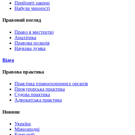
Прийняті закони
Набули чинності
Правовий погляд
Право в мистецтві
Аналітика
Правова позиція
Наукова думка
Відео
Правова практика
Практика правоохоронних органів
Прокурорська практика
Судова практика
Адвокатська практика
Новини
Україна
Міжнародні
Компаній