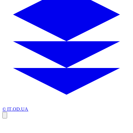
© IT.OD.UA