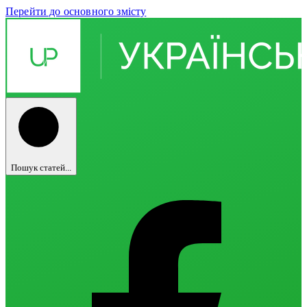
Перейти до основного змісту
Пошук статей...