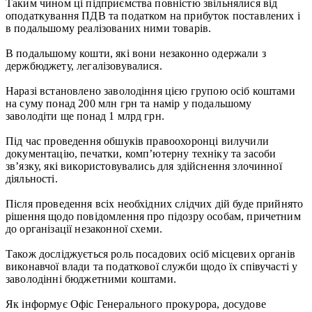
Таким чином ці підприємства повністю звільнялися від
оподаткування ПДВ та податком на прибуток поставлених і
в подальшому реалізованих ними товарів.
В подальшому кошти, які вони незаконно одержали з
держбюджету, легалізовувалися.
Наразі встановлено заволодіння цією групою осіб коштами
на суму понад 200 млн грн та намір у подальшому
заволодіти ще понад 1 млрд грн.
Під час проведення обшуків правоохоронці вилучили
документацію, печатки, комп’ютерну техніку та засоби
зв’язку, які використовувались для здійснення злочинної
діяльності.
Після проведення всіх необхідних слідчих дій буде прийнято
рішення щодо повідомлення про підозру особам, причетним
до організації незаконної схеми.
Також досліджується роль посадових осіб місцевих органів
виконавчої влади та податкової служби щодо їх співучасті у
заволодінні бюджетними коштами.
Як інформує Офіс Генерального прокурора, досудове