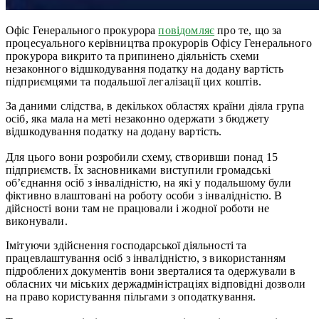
Офіс Генерального прокурора
повідомляє
про те, що за
процесуального керівництва прокурорів Офісу Генерального
прокурора викрито та припинено діяльність схеми
незаконного відшкодування податку на додану вартість
підприємцями та подальшої легалізації цих коштів.
За даними слідства, в декількох областях країни діяла група
осіб, яка мала на меті незаконно одержати з бюджету
відшкодування податку на додану вартість.
Для цього вони розробили схему, створивши понад 15
підприємств. Їх засновниками виступили громадські
об’єднання осіб з інвалідністю, на які у подальшому були
фіктивно влаштовані на роботу особи з інвалідністю. В
дійсності вони там не працювали і жодної роботи не
виконували.
Імітуючи здійснення господарської діяльності та
працевлаштування осіб з інвалідністю, з використанням
підроблених документів вони зверталися та одержували в
обласних чи міських держадміністраціях відповідні дозволи
на право користування пільгами з оподаткування.