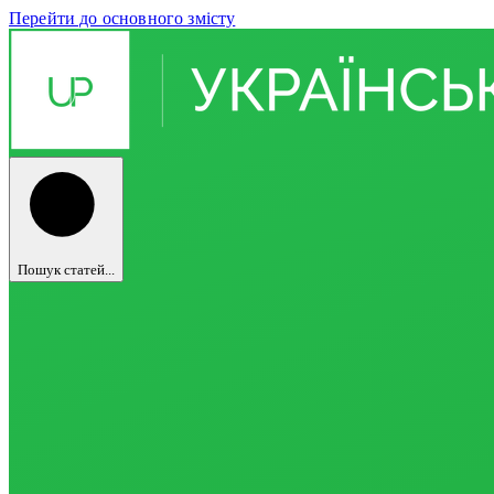
Перейти до основного змісту
Пошук статей...