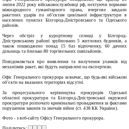
липня 2022 року військовослужбовці рф, нехтуючи нормами
міжнародного гуманітарного права, вчергове завдали
ракетних ударів по об’єктам цивільної інфраструктури в
населених пунктах Білгород-Дністровського та Одеського
районів.
Через обстріл у курортному селищі у Білгород-
Дністровському районі зруйновано 5 житлових будинків, а
також пошкоджено понад 15 баз відпочинку, 60 дачних
дільниць та близько 80 торгівельних павільйонів.
Повідомляється про виявлення та вилучення уламків від
механізмів ракет, які будуть направлені на експертизи.
Офіс Генерального прокурора зазначає, що будь-які військові
об’єкти на вказаних територіях відсутні.
За процесуального керівництва прокурорів Одеської
обласної прокуратури та Білгород-Дністровської окружної
прокуратури розпочато кримінальні провадження за фактами
порушення законів та звичаїв війни (ст. 438 КК України).
Фото - з веб-сайту Офісу Генерального прокурора.
Поділитись: