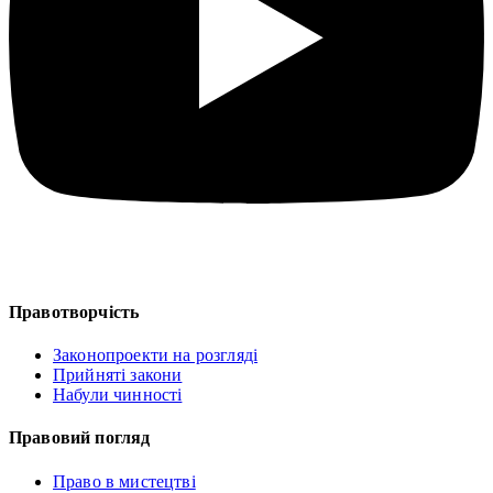
Правотворчість
Законопроекти на розгляді
Прийняті закони
Набули чинності
Правовий погляд
Право в мистецтві