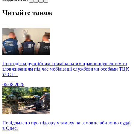
Читайте також
—
Протидія корупційним кримінальним правопорушенням та
зловживанням під час мобілізації службовими особами ТЦК
та СП -
06.08.2026
Повідомлено про підозру у замаху на замовне вбивство судді
в Одесі