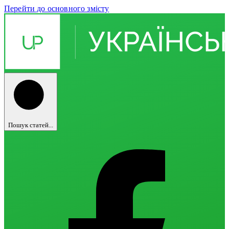
Перейти до основного змісту
Пошук статей...