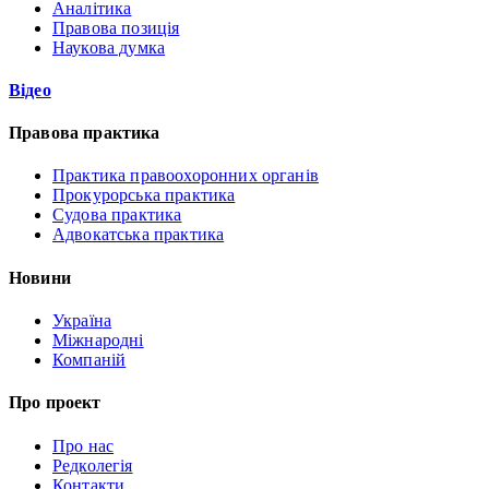
Аналітика
Правова позиція
Наукова думка
Відео
Правова практика
Практика правоохоронних органів
Прокурорська практика
Судова практика
Адвокатська практика
Новини
Україна
Міжнародні
Компаній
Про проект
Про нас
Редколегія
Контакти