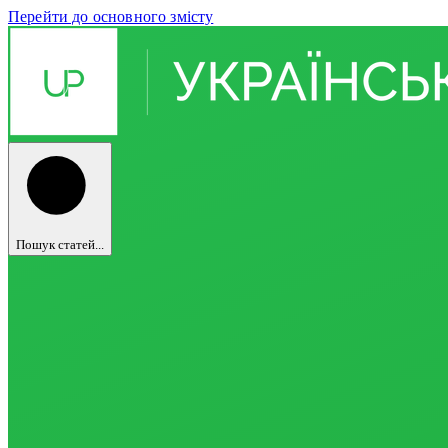
Перейти до основного змісту
Пошук статей...