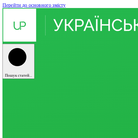
Перейти до основного змісту
Пошук статей...